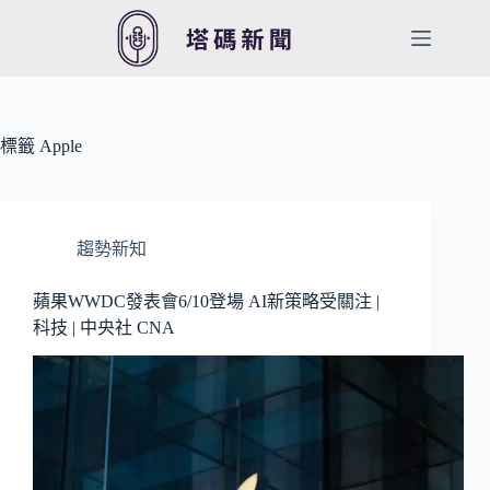
跳
至
主
要
內
容
標籤
Apple
趨勢新知
蘋果WWDC發表會6/10登場 AI新策略受關注 |
科技 | 中央社 CNA