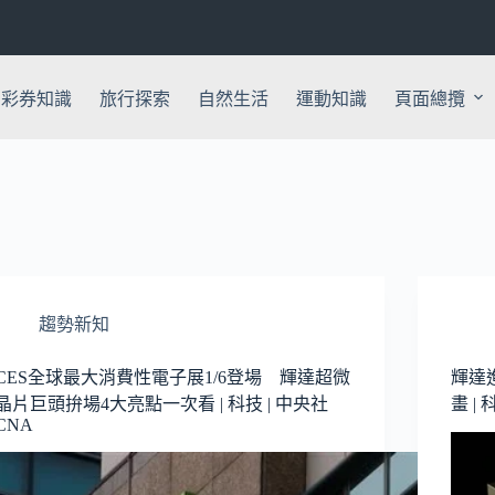
彩券知識
旅行探索
自然生活
運動知識
頁面總攬
趨勢新知
CES全球最大消費性電子展1/6登場 輝達超微
輝達
晶片巨頭拚場4大亮點一次看 | 科技 | 中央社
畫 | 
CNA