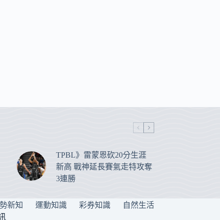
TPBL》雷蒙恩砍20分生涯
新高 戰神延長賽氣走特攻奪
3連勝
勢新知
運動知識
彩券知識
自然生活
訊