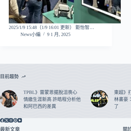
2025/1/9 15:48（1/9 16:01 更新） 鉅怡智…
News小編
9 1 月, 2025
目前趨勢
TPBL》雷蒙恩擺脫沮喪心
東超》
情繳生涯新高 許皓程分析他
林書豪
和阿巴西的差異
了
最新文章
關