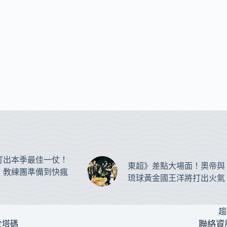
打出本季最佳一仗！
東超》差點大場面！奧帝與
：教練團準備到快瘋
琉球黃金國王洋將打出火氣
趨
於塔碼
聯絡資