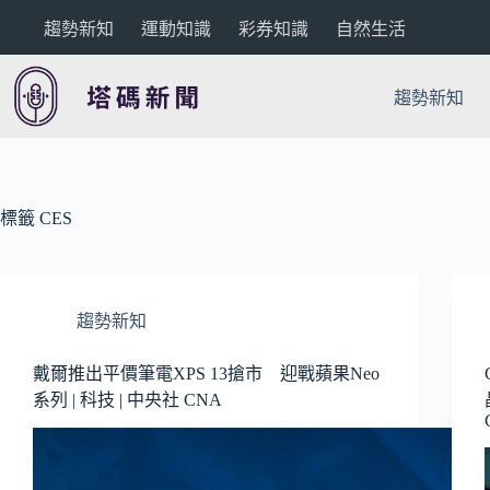
跳
趨勢新知
運動知識
彩券知識
自然生活
至
主
要
趨勢新知
內
容
標籤
CES
趨勢新知
戴爾推出平價筆電XPS 13搶市 迎戰蘋果Neo
系列 | 科技 | 中央社 CNA