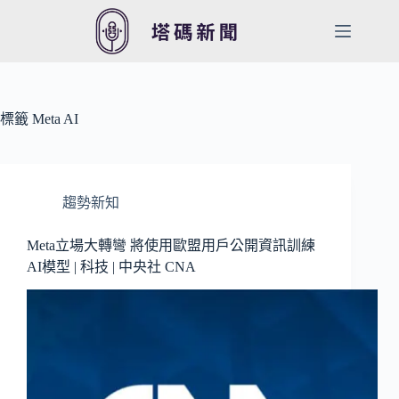
跳
至
主
要
內
容
標籤
Meta AI
趨勢新知
Meta立場大轉彎 將使用歐盟用戶公開資訊訓練
AI模型 | 科技 | 中央社 CNA