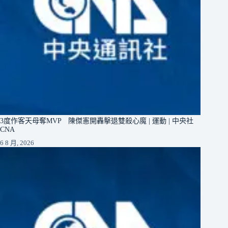
3度作客天母奪MVP 陳傑憲開轟擊退雙殺心魔 | 運動 | 中央社
CNA
6 8 月, 2026