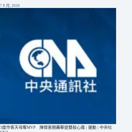
7 8 月, 2026
3度作客天母奪MVP 陳傑憲開轟擊退雙殺心魔 | 運動 | 中央社