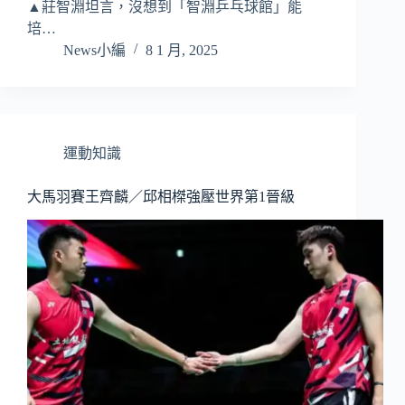
▲莊智淵坦言，沒想到「智淵乒乓球館」能
培…
News小編
8 1 月, 2025
運動知識
大馬羽賽王齊麟／邱相榤強壓世界第1晉級