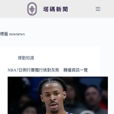
跳
至
主
要
內
容
標籤
nownews
運動知識
NBA7日例行賽獨行俠對灰熊 轉播資訊一覽