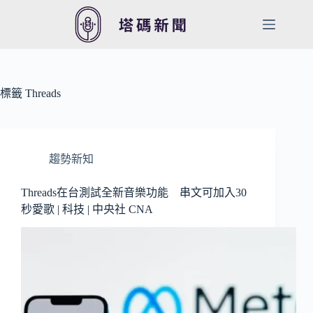
跳
至
主
要
內
容
標籤
Threads
趨勢新知
Threads在台測試全新音樂功能 串文可加入30
秒愛歌 | 科技 | 中央社 CNA