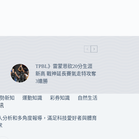
TPBL》雷蒙恩砍20分生涯
新高 戰神延長賽氣走特攻奪
3連勝
勢新知
運動知識
彩券知識
自然生活
訊
入分析和多角度報導，滿足科技愛好者與體育
求