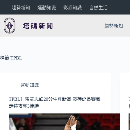
跳
趨勢新知
運動知識
彩券知識
自然生活
至
主
要
趨勢新知
內
容
標籤
TPBL
運動知識
TPBL》雷蒙恩砍20分生涯新高 戰神延長賽氣
走特攻奪3連勝