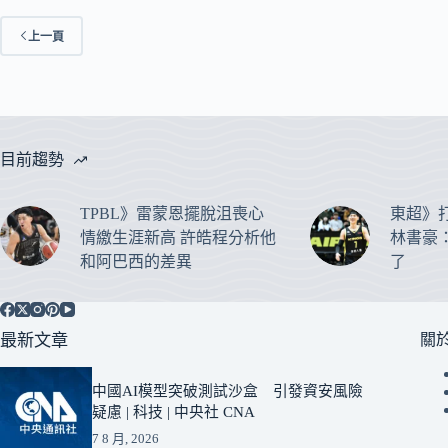
上一頁
目前趨勢
TPBL》雷蒙恩擺脫沮喪心
東超》
情繳生涯新高 許皓程分析他
林書豪
和阿巴西的差異
了
最新文章
關
中國AI模型突破測試沙盒 引發資安風險
疑慮 | 科技 | 中央社 CNA
7 8 月, 2026