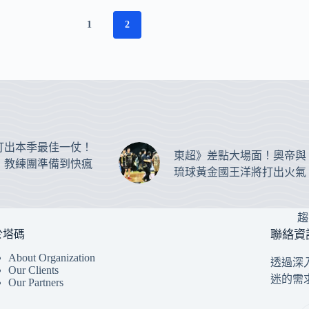
1
2
打出本季最佳一仗！
東超》差點大場面！奧帝與
：教練團準備到快瘋
琉球黃金國王洋將打出火氣
趨
於塔碼
聯絡資
About Organization
透過深
Our Clients
迷的需
Our Partners