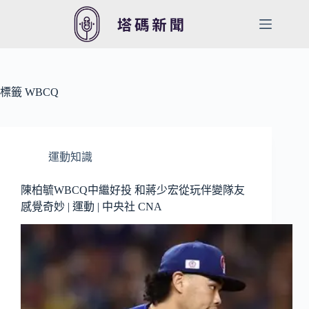
跳
至
主
要
內
容
標籤
WBCQ
運動知識
陳柏毓WBCQ中繼好投 和蔣少宏從玩伴變隊友
感覺奇妙 | 運動 | 中央社 CNA