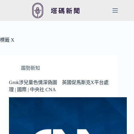
跳
至
主
要
內
容
標籤
X
趨勢新知
Grok涉兒童色情深偽圖 英國促馬斯克X平台處
理 | 國際 | 中央社 CNA