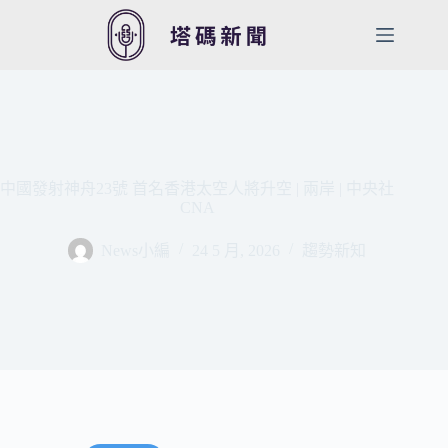
跳
至
主
要
內
容
中國發射神舟23號 首名香港太空人將升空 | 兩岸 | 中央社
CNA
News小編
24 5 月, 2026
趨勢新知