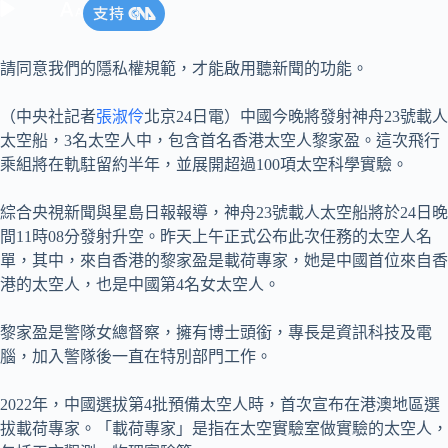
請同意我們的隱私權規範，才能啟用聽新聞的功能。
（中央社記者
張淑伶
北京24日電）中國今晚將發射神舟23號載人
太空船，3名太空人中，包含首名香港太空人黎家盈。這次飛行
乘組將在軌駐留約半年，並展開超過100項太空科學實驗。
綜合央視新聞與星島日報報導，神舟23號載人太空船將於24日晚
間11時08分發射升空。昨天上午正式公布此次任務的太空人名
單，其中，來自香港的黎家盈是載荷專家，她是中國首位來自香
港的太空人，也是中國第4名女太空人。
黎家盈是警隊女總督察，擁有博士頭銜，專長是資訊科技及電
腦，加入警隊後一直在特別部門工作。
2022年，中國選拔第4批預備太空人時，首次宣布在港澳地區選
拔載荷專家。「載荷專家」是指在太空實驗室做實驗的太空人，