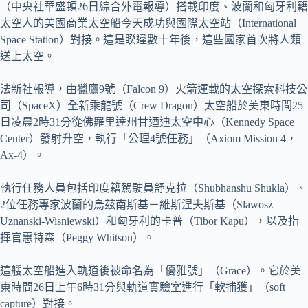
（中央社華盛頓26日綜合外電報導）搭載印度、波蘭和匈牙利籍
太空人的美國商業太空船今天成功與國際太空站（International
Space Station）對接。這是睽違數十年後，這些國家首次將人類
送上太空。
法新社報導，由獵鷹9號（Falcon 9）火箭運載的太空探索科技公
司（SpaceX）全新乘龍號（Crew Dragon）太空船於美東時間25
日凌晨2時31分從佛羅里達州甘迺迪太空中心（Kennedy Space
Center）發射升空，執行「公理4號任務」（Axiom Mission 4，
Ax-4）。
執行任務人員包括印度籍駕駛員舒克拉（Shubhanshu Shukla）、
2位任務專家波蘭的烏茲南斯基－維斯涅夫斯基（Slawosz
Uznanski-Wisniewski）和匈牙利的卡普（Tibor Kapu），以及指
揮官惠特森（Peggy Whitson）。
這艘太空船進入軌道後被命名為「優雅號」（Grace）。它於美
東時間26日上午6時31分與軌道實驗室進行「軟捕獲」（soft
capture）對接。