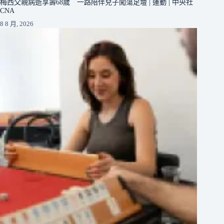
梅西父親病逝享壽68歲 一路陪伴兒子闖蕩足壇 | 運動 | 中央社
CNA
8 8 月, 2026