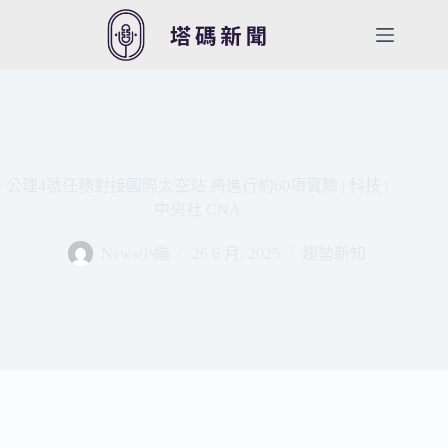
跳
至
主
要
內
容
公理4號任務對接國際太空站 將進行約60項實驗 | 科技 |
中央社 CNA
News小編
26 6 月, 2025
趨勢新知