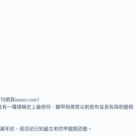
ature.com/）
，曾住有一種堪稱史上最奇特、麟甲與骨質尖刺密布並長有與劍龍相
6500萬年前，是目前已知最古老的甲龍類恐龍。