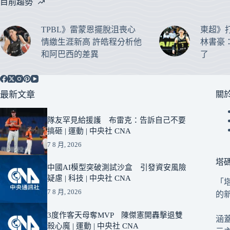
目前趨勢
TPBL》雷蒙恩擺脫沮喪心
東超》
情繳生涯新高 許皓程分析他
林書豪
和阿巴西的差異
了
最新文章
關
隊友罕見給援護 布雷克：告訴自己不要
搞砸 | 運動 | 中央社 CNA
7 8 月, 2026
塔
中國AI模型突破測試沙盒 引發資安風險
疑慮 | 科技 | 中央社 CNA
「
7 8 月, 2026
的
3度作客天母奪MVP 陳傑憲開轟擊退雙
涵
殺心魔 | 運動 | 中央社 CNA