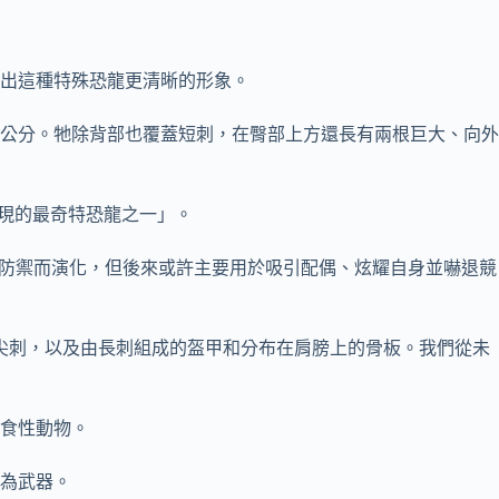
勾勒出這種特殊恐龍更清晰的形象。
7公分。牠除背部也覆蓋短刺，在臀部上方還長有兩根巨大、向外
今發現的最奇特恐龍之一」。
甲最初可能是為防禦而演化，但後來或許主要用於吸引配偶、炫耀自身並嚇退競
尖刺，以及由長刺組成的盔甲和分布在肩膀上的骨板。我們從未
食性動物。
為武器。