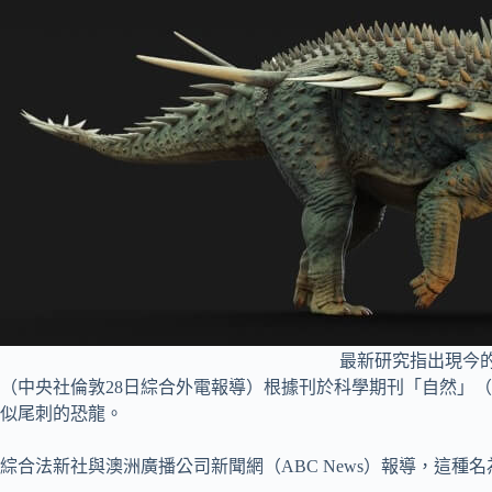
最新研究指出現今的摩
（中央社倫敦28日綜合外電報導）根據刊於科學期刊「自然」（N
似尾刺的恐龍。
綜合法新社與澳洲廣播公司新聞網（ABC News）報導，這種名為