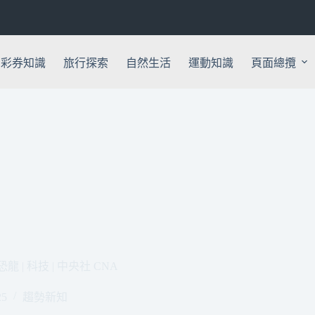
彩券知識
旅行探索
自然生活
運動知識
頁面總攬
 科技 | 中央社 CNA
25
趨勢新知