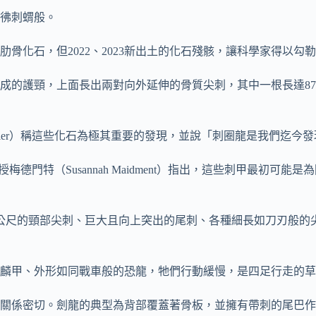
彷彿刺蝟般。
肋骨化石，但2022、2023新出土的化石殘骸，讓科學家得以
構成的護頸，上面長出兩對向外延伸的骨質尖刺，其中一根長達8
Butler）稱這些化石為極其重要的發現，並說「刺圈龍是我們迄
eum）教授梅德門特（Susannah Maidment）指出，這些刺
公尺的頸部尖刺、巨大且向上突出的尾刺、各種細長如刀刃般的
麟甲、外形如同戰車般的恐龍，牠們行動緩慢，是四足行走的草
關係密切。劍龍的典型為背部覆蓋著骨板，並擁有帶刺的尾巴作