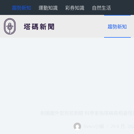
跳
趨勢新知
運動知識
彩券知識
自然生活
至
主
要
趨勢新知
內
容
刺圈龍外型宛若刺蝟 科學家指堪稱長相最怪恐龍 |
News小編
29 8 月, 20