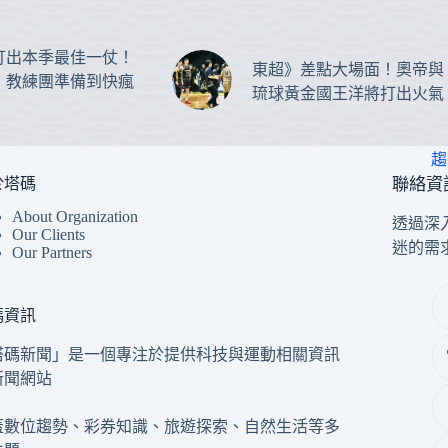
打出本季最佳一仗！
東超》差點大場面！奧帝與
：教練團準備到快瘋
琉球黃金國王洋將打出火氣
趨
於塔碼
聯絡資
About Organization
透過深
Our Clients
迷的需
Our Partners
碼資訊
塔碼新聞」是一個專注於提供科技與運動相關資訊
新聞網站
蓋數位趨勢、彩券知識、旅遊探索、自然生活等多