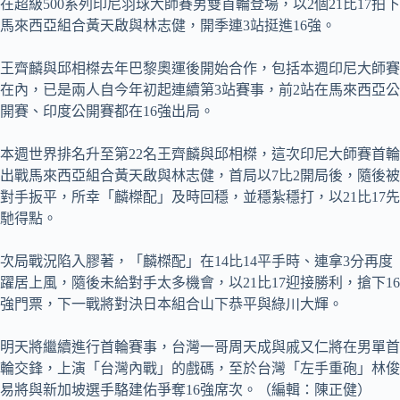
在超級500系列印尼羽球大師賽男雙首輪登場，以2個21比17拍下
馬來西亞組合黃天啟與林志健，開季連3站挺進16強。
王齊麟與邱相榤去年巴黎奧運後開始合作，包括本週印尼大師賽
在內，已是兩人自今年初起連續第3站賽事，前2站在馬來西亞公
開賽、印度公開賽都在16強出局。
本週世界排名升至第22名王齊麟與邱相榤，這次印尼大師賽首輪
出戰馬來西亞組合黃天啟與林志健，首局以7比2開局後，隨後被
對手扳平，所幸「麟榤配」及時回穩，並穩紮穩打，以21比17先
馳得點。
次局戰況陷入膠著，「麟榤配」在14比14平手時、連拿3分再度
躍居上風，隨後未給對手太多機會，以21比17迎接勝利，搶下16
強門票，下一戰將對決日本組合山下恭平與綠川大輝。
明天將繼續進行首輪賽事，台灣一哥周天成與戚又仁將在男單首
輪交鋒，上演「台灣內戰」的戲碼，至於台灣「左手重砲」林俊
易將與新加坡選手駱建佑爭奪16強席次。（編輯：陳正健）