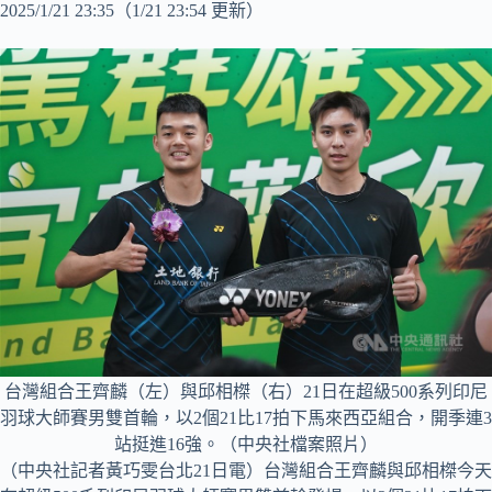
2025/1/21 23:35
（1/21 23:54 更新）
台灣組合王齊麟（左）與邱相榤（右）21日在超級500系列印尼
羽球大師賽男雙首輪，以2個21比17拍下馬來西亞組合，開季連3
站挺進16強。（中央社檔案照片）
（中央社記者黃巧雯台北21日電）台灣組合王齊麟與邱相榤今天