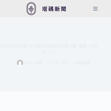
跳
至
主
要
內
容
印尼羽球大師賽 王齊麟邱相榤晉級男雙16強 | 運動 | 中央
社 CNA
News小編
21 1 月, 2025
運動知識