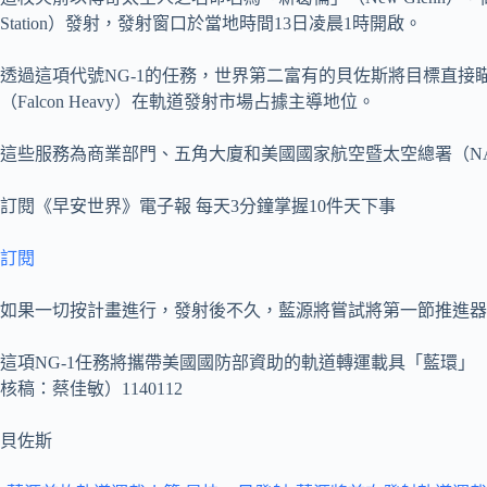
Station）發射，發射窗口於當地時間13日凌晨1時開啟。
透過這項代號NG-1的任務，世界第二富有的貝佐斯將目標直接瞄準世
（Falcon Heavy）在軌道發射市場占據主導地位。
這些服務為商業部門、五角大廈和美國國家航空暨太空總署（NA
訂閱《早安世界》電子報 每天3分鐘掌握10件天下事
訂閱
如果一切按計畫進行，發射後不久，藍源將嘗試將第一節推進器，
這項NG-1任務將攜帶美國國防部資助的軌道轉運載具「藍環」（
核稿：蔡佳敏）1140112
貝佐斯