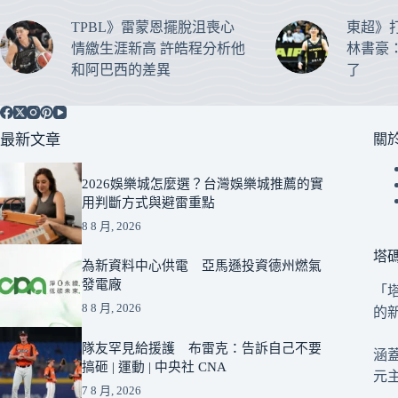
TPBL》雷蒙恩擺脫沮喪心
東超》
情繳生涯新高 許皓程分析他
林書豪
和阿巴西的差異
了
最新文章
關
2026娛樂城怎麼選？台灣娛樂城推薦的實
用判斷方式與避雷重點
8 8 月, 2026
塔
為新資料中心供電 亞馬遜投資德州燃氣
發電廠
「
8 8 月, 2026
的
隊友罕見給援護 布雷克：告訴自己不要
涵
搞砸 | 運動 | 中央社 CNA
元
7 8 月, 2026