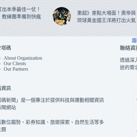
打出本季最佳一仗！
東超》差點大場面！奧帝與
：教練團準備到快瘋
琉球黃金國王洋將打出火氣
趨
於塔碼
聯絡資
About Organization
透過深
Our Clients
迷的需
Our Partners
碼資訊
塔碼新聞」是一個專注於提供科技與運動相關資訊
新聞網站
蓋數位趨勢、彩券知識、旅遊探索、自然生活等多
主題