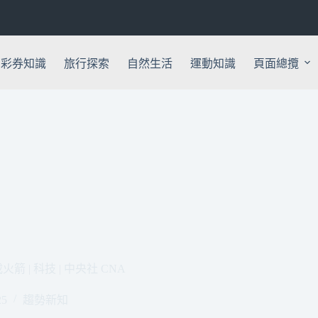
彩券知識
旅行探索
自然生活
運動知識
頁面總攬
 | 科技 | 中央社 CNA
25
趨勢新知