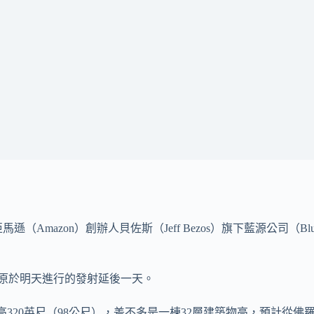
（Amazon）創辦人貝佐斯（Jeff Bezos）旗下藍源公司（B
原於明天進行的發射延後一天。
0英尺（98公尺），差不多是一棟32層建築物高，預計從佛羅里達州卡納維爾