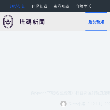
跳
趨勢新知
運動知識
彩券知識
自然生活
至
主
要
趨勢新知
內
容
向SpaceX下戰帖 藍源定13日首次發射軌道運載火箭
News小編
12 1 月, 20