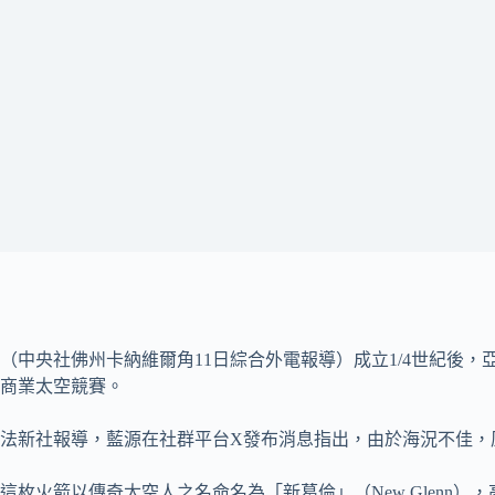
（中央社佛州卡納維爾角11日綜合外電報導）成立1/4世紀後，亞馬遜
商業太空競賽。
法新社報導，藍源在社群平台X發布消息指出，由於海況不佳，
這枚火箭以傳奇太空人之名命名為「新葛倫」（New Glenn），高32