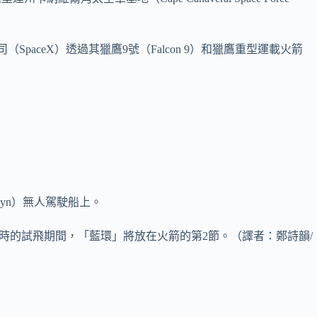
paceX）透過其獵鷹9號（Falcon 9）和獵鷹重型運載火箭
。
yn）無人駕駛船上。
6小時的試飛期間，「藍環」將放在火箭的第2節。（譯者：鄭詩韻/