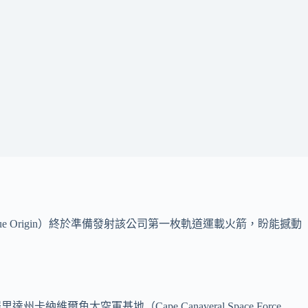
lue Origin）終於準備發射該公司第一枚軌道運載火箭，盼能撼動
角太空軍基地（Cape Canaveral Space Force