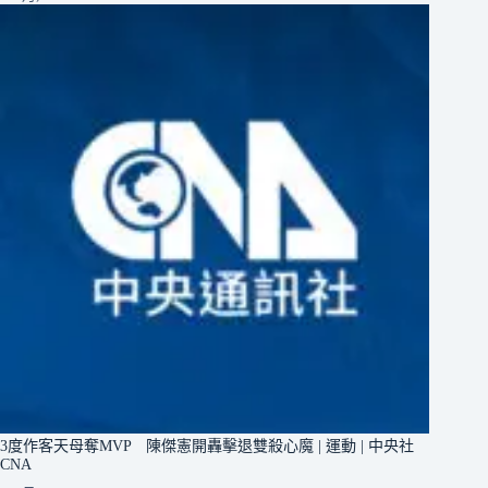
3度作客天母奪MVP 陳傑憲開轟擊退雙殺心魔 | 運動 | 中央社
CNA