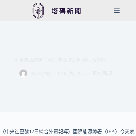
跳
至
主
要
內
容
國際能源總署：再生能源增速超越化石燃料
News小編
12 11 月, 2025
趨勢新知
（中央社巴黎12日綜合外電報導）國際能源總署（IEA）今天表