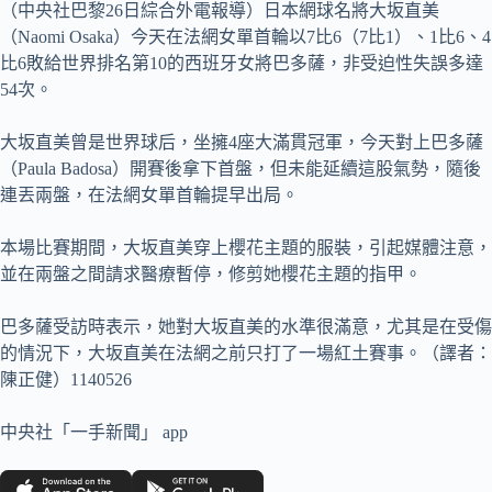
（中央社巴黎26日綜合外電報導）日本網球名將大坂直美
（Naomi Osaka）今天在法網女單首輪以7比6（7比1）、1比6、4
比6敗給世界排名第10的西班牙女將巴多薩，非受迫性失誤多達
54次。
大坂直美曾是世界球后，坐擁4座大滿貫冠軍，今天對上巴多薩
（Paula Badosa）開賽後拿下首盤，但未能延續這股氣勢，隨後
連丟兩盤，在法網女單首輪提早出局。
本場比賽期間，大坂直美穿上櫻花主題的服裝，引起媒體注意，
並在兩盤之間請求醫療暫停，修剪她櫻花主題的指甲。
巴多薩受訪時表示，她對大坂直美的水準很滿意，尤其是在受傷
的情況下，大坂直美在法網之前只打了一場紅土賽事。（譯者：
陳正健）1140526
中央社「一手新聞」 app