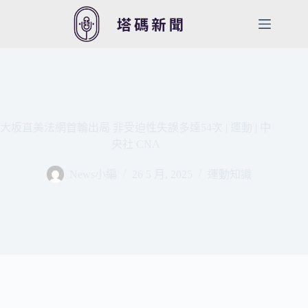
跳
至
主
要
內
容
大坂直美法網首輪出局 非受迫性失誤多達54次 | 運動 | 中
央社 CNA
News小編
26 5 月, 2025
運動知識