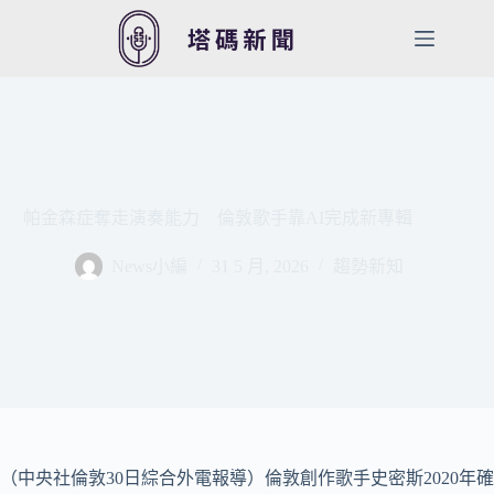
跳
至
主
要
內
容
帕金森症奪走演奏能力 倫敦歌手靠AI完成新專輯
News小編
31 5 月, 2026
趨勢新知
（中央社倫敦30日綜合外電報導）倫敦創作歌手史密斯2020年確