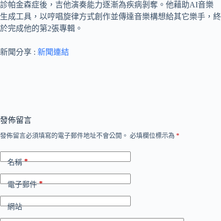
診帕金森症後，吉他演奏能力逐漸為疾病剝奪。他藉助AI音樂
生成工具，以哼唱旋律方式創作並傳達音樂構想給其它樂手，終
於完成他的第2張專輯。
新聞分享 :
新聞連結
發佈留言
發佈留言必須填寫的電子郵件地址不會公開。
必填欄位標示為
*
*
名稱
*
電子郵件
網站