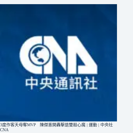
3度作客天母奪MVP 陳傑憲開轟擊退雙殺心魔 | 運動 | 中央社
CNA