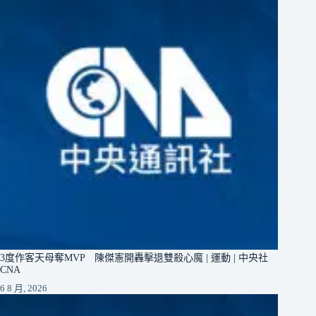
3度作客天母奪MVP 陳傑憲開轟擊退雙殺心魔 | 運動 | 中央社
CNA
6 8 月, 2026