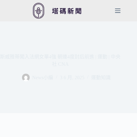
跳
至
主
要
內
容
斯威雅蒂闖入法網女單4強 朝連4度封后前進 | 運動 | 中央
社 CNA
News小編
3 6 月, 2025
運動知識