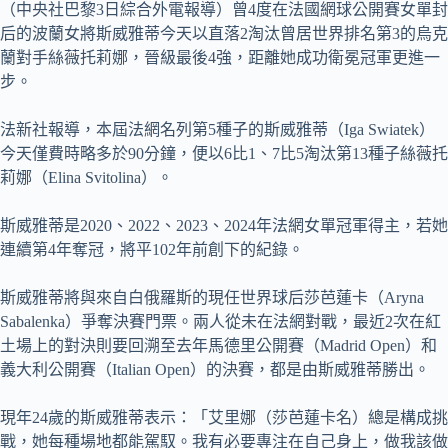
（中央社巴黎3日綜合外電報導）曾4度在法國網球公開賽女單封
后的波蘭女將斯威雅蒂今天以直落2淘汰曾居世界排名第3的烏克
蘭對手絲薇托莉娜，晉級最後4強，距離她成功衛冕冠軍更進一
步。
法新社報導，本屆法網名列第5種子的斯威雅蒂（Iga Swiatek）
今天僅費時略多於90分鐘，便以6比1、7比5淘汰第13種子絲薇托
莉娜（Elina Svitolina）。
斯威雅蒂是2020、2022、2023、2024年法網女單冠軍得主，若她
連續第4年奪冠，將平102年前創下的紀錄。
斯威雅蒂將與來自白俄羅斯的現任世界球后莎芭蓮卡（Aryna
Sabalenka）爭奪決賽門票。兩人從未在法網對戰，最近2次在紅
土場上的對決則要回溯至去年馬德里公開賽（Madrid Open）和
義大利公開賽（Italian Open）的決賽，都是由斯威雅蒂勝出。
現年24歲的斯威雅蒂表示：「艾里娜（莎芭蓮卡名）總是構成挑
戰，她每種場地都能駕馭。我有必要專注在自己身上，做我該做