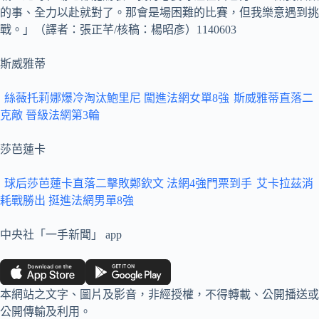
的事、全力以赴就對了。那會是場困難的比賽，但我樂意遇到挑
戰。」（譯者：張正芊/核稿：楊昭彥）1140603
斯威雅蒂
絲薇托莉娜爆冷淘汰鮑里尼 闖進法網女單8強
斯威雅蒂直落二
克敵 晉級法網第3輪
莎芭蓮卡
球后莎芭蓮卡直落二擊敗鄭欽文 法網4強門票到手
艾卡拉茲消
耗戰勝出 挺進法網男單8強
中央社「一手新聞」 app
本網站之文字、圖片及影音，非經授權，不得轉載、公開播送或
公開傳輸及利用。