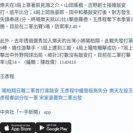
樂天在3局上靠著辰見鴻之介、山田遙楓、吉野創士接連敲安
打，追平比分；4局上岡島豪郎、田中和基敲安打後，對方發生
失誤奉送1分，終場樂天就以2比1擊退羅德，王彥程奪下本季第2
勝，目前在二軍出賽5場，防禦率2.40。
此外，去年透過選秀加入樂天的台灣小將陽柏翔，此戰先發打第
9棒、擔任游擊手，3局上遭到三振，4局上犧牲觸擊成功，7局上
擊出中外野飛球出局，總計2打數沒有敲安打，目前在二軍打擊
率1成14。（編輯：陳政偉）1140416
王彥程
陽柏翔日職二軍首打席敲安 王彥程中繼登板無失分
樂天左投王
彥程春訓分在一軍 宋家豪蕭齊二軍出發
中央社「一手新聞」 app