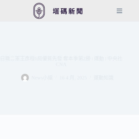
跳
至
主
要
內
容
日職二軍王彥程6局優質先發 奪本季第2勝 | 運動 | 中央社
CNA
News小編
16 4 月, 2025
運動知識