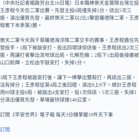
（中央社記者楊啟芳台北16日電）日本職棒樂天金鷲隊台灣左投
王彥程今天在二軍出賽，先發主投6局僅失掉1分，送出5次三
振，演出優質先發，最終樂天二軍以2比1擊退羅德隊二軍，王彥
程奪下本季第2勝。
樂天二軍今天與千葉羅德海洋隊二軍交手的賽事，王彥程擔任先
發投手，1局下被敲安打、投出四壞球保送後，王彥程送出2次三
振，再讓打者擊出滾地球出局，化解危機；2局下1出局後接連被
山口航輝、立松由宇敲安打，失掉1分。
3局下王彥程被敲安打後，讓下一棒擊出雙殺打，再送出三振，
沒有掉分；王彥程從第4局之後回穩，演出9上9下。總計王彥程
用69球主投6局，被敲出4支安打，投1次保送、5次三振，失掉1
分演出優質先發，單場最快球速146公里。
訂閱《早安世界》電子報 每天3分鐘掌握10件天下事
訂閱