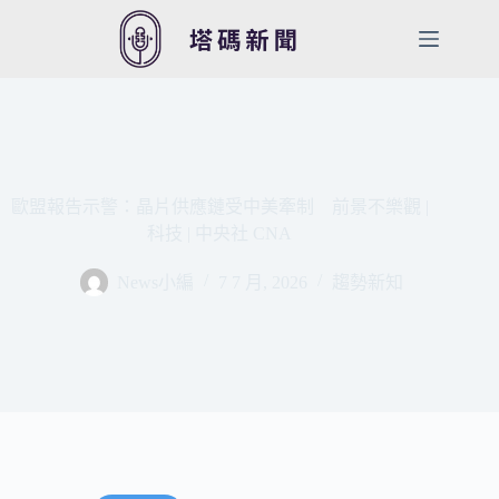
跳
至
主
要
內
容
歐盟報告示警：晶片供應鏈受中美牽制 前景不樂觀 |
科技 | 中央社 CNA
News小編
7 7 月, 2026
趨勢新知