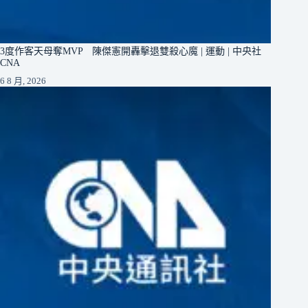
3度作客天母奪MVP 陳傑憲開轟擊退雙殺心魔 | 運動 | 中央社
CNA
6 8 月, 2026