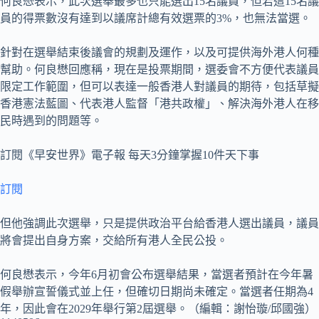
何良懋表示，此次選舉最多也只能選出15名議員，但若這15名議
員的得票數沒有達到以議席計總有效選票的3%，也無法當選。
針對在選舉結束後議會的規劃及運作，以及可提供海外港人何種
幫助。何良懋回應稱，現在是投票期間，選委會不方便代表議員
限定工作範圍，但可以表達一般香港人對議員的期待，包括草擬
香港憲法藍圖、代表港人監督「港共政權」、解決海外港人在移
民時遇到的問題等。
訂閱《早安世界》電子報 每天3分鐘掌握10件天下事
訂閱
但他強調此次選舉，只是提供政治平台給香港人選出議員，議員
將會提出自身方案，交給所有港人全民公投。
何良懋表示，今年6月初會公布選舉結果，當選者預計在今年暑
假舉辦宣誓儀式並上任，但確切日期尚未確定。當選者任期為4
年，因此會在2029年舉行第2屆選舉。（編輯：謝怡璇/邱國強）