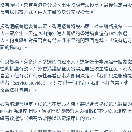
沒有護照，只有香港身分證、出生證明無法投票，最後決定由投
票者以郵寄方式，由人工驗證身分完成投票。
按香港議會選委會規定，香港議會將設35席，透過網路投票、一
人一票產生，但這次由海外港人籌組的香港議會僅有18名參選
人。何良懋針對是否會有代表性不足的問題回應稱，「沒有這方
面的擔心」。
何良懋稱，有多少人參選的問題不大，這場選舉本身是一個象徵
性的抗議行動。海外香港議會全民投票是要呈現主權在民、港人
自治，但有沒有代表性要看香港人如何決定，「我們只是服務提
供者（service provider），只提供一個平台，我們不打包票，也
沒辦法打包票」。
據香港議會規定，候選人不足35人時，將以合資格候選人數目的
80%作為議席上限。獲選門檻即參選人必須取得不少於以議席計
總有效選票（總有效票除以法定議席）的3%。