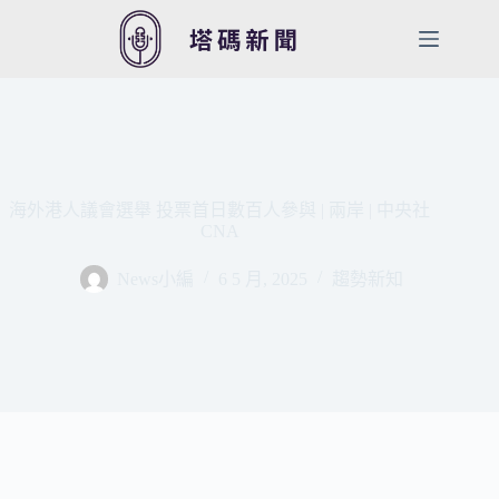
跳
至
主
要
內
容
海外港人議會選舉 投票首日數百人參與 | 兩岸 | 中央社
CNA
News小編
6 5 月, 2025
趨勢新知