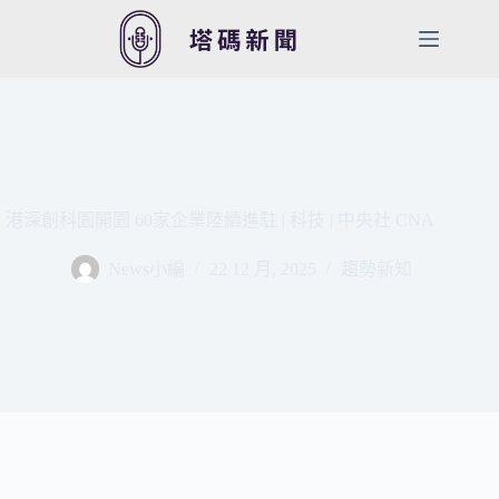
跳
至
主
要
內
容
港深創科園開園 60家企業陸續進駐 | 科技 | 中央社 CNA
News小編
22 12 月, 2025
趨勢新知