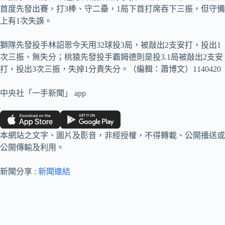
首度先發出賽，打3棒、守二壘，1局下首打席吞下三振，但守備
上有1次失誤。
獅隊先發投手林詔恩今天用32球投3局，被敲出2支安打，投出1
次三振、無失分；桃猿先發投手霸鉧德則是投3.1局被敲出2支安
打，投出3次三振，失掉1分責失分。（編輯：蕭博文）1140420
中央社「一手新聞」 app
本網站之文字、圖片及影音，非經授權，不得轉載、公開播送或
公開傳輸及利用。
新聞分享 :
新聞連結