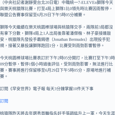
（中央社記者謝靜雯台北20日電）中職統一7-ELEVEn獅隊今天
與樂天桃猿隊比賽，打至4局上獅隊1比0領先時比賽因雨暫停，
聯盟公告賽事保留至6月29日下午5時05分補賽。
獅隊今天繼續在樂天桃園棒球場與桃猿隊交手，兩隊前3局都沒
有拿下分數，獅隊4局上1人出局後靠著潘傑楷、林子豪接連敲
安，桃猿隊先發投手霸鉧德（Jonathan Bermudez）出現投手犯
規，接著又暴投讓獅隊跑回1分，比賽受到雨勢影響暫停。
今天桃園棒球場比賽表訂於下午2時05分開打，比賽打至下午3時
09分暫停，暫停1個小時過後評估，受到雨勢影響，無法進行比
賽，賽事將進行保留移至6月29日下午5時05分、原場地進行補
賽。
訂閱《早安世界》電子報 每天3分鐘掌握10件天下事
訂閱
桃猿隊昨天將去年選秀首輪指名好手張趙紘升上一軍，今天生涯