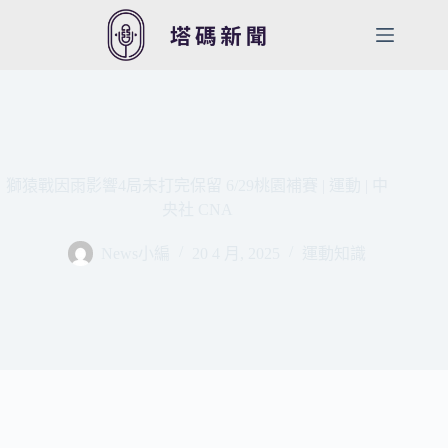
跳
至
主
要
內
容
獅猿戰因雨影響4局未打完保留 6/29桃園補賽 | 運動 | 中
央社 CNA
News小編
20 4 月, 2025
運動知識