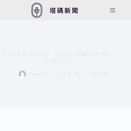
跳
至
主
要
內
容
王子維直落二輕取對手 熊本羽球大師賽闖4強 | 運動 |
中央社 CNA
News小編
15 11 月, 2025
運動知識