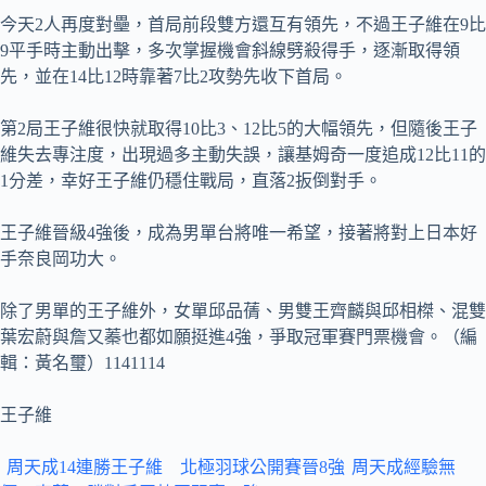
今天2人再度對壘，首局前段雙方還互有領先，不過王子維在9比
9平手時主動出擊，多次掌握機會斜線劈殺得手，逐漸取得領
先，並在14比12時靠著7比2攻勢先收下首局。
第2局王子維很快就取得10比3、12比5的大幅領先，但隨後王子
維失去專注度，出現過多主動失誤，讓基姆奇一度追成12比11的
1分差，幸好王子維仍穩住戰局，直落2扳倒對手。
王子維晉級4強後，成為男單台將唯一希望，接著將對上日本好
手奈良岡功大。
除了男單的王子維外，女單邱品蒨、男雙王齊麟與邱相榤、混雙
葉宏蔚與詹又蓁也都如願挺進4強，爭取冠軍賽門票機會。（編
輯：黃名璽）1141114
王子維
周天成14連勝王子維 北極羽球公開賽晉8強
周天成經驗無