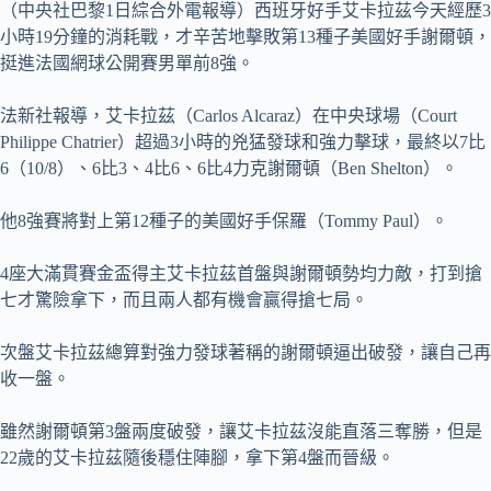
（中央社巴黎1日綜合外電報導）西班牙好手艾卡拉茲今天經歷3
小時19分鐘的消耗戰，才辛苦地擊敗第13種子美國好手謝爾頓，
挺進法國網球公開賽男單前8強。
法新社報導，艾卡拉茲（Carlos Alcaraz）在中央球場（Court
Philippe Chatrier）超過3小時的兇猛發球和強力擊球，最終以7比
6（10/8）、6比3、4比6、6比4力克謝爾頓（Ben Shelton）。
他8強賽將對上第12種子的美國好手保羅（Tommy Paul）。
4座大滿貫賽金盃得主艾卡拉茲首盤與謝爾頓勢均力敵，打到搶
七才驚險拿下，而且兩人都有機會贏得搶七局。
次盤艾卡拉茲總算對強力發球著稱的謝爾頓逼出破發，讓自己再
收一盤。
雖然謝爾頓第3盤兩度破發，讓艾卡拉茲沒能直落三奪勝，但是
22歲的艾卡拉茲隨後穩住陣腳，拿下第4盤而晉級。