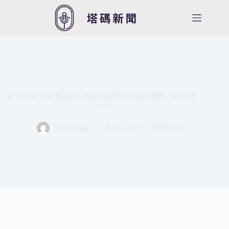
跳
至
主
要
內
容
艾卡拉茲消耗戰勝出 挺進法網男單8強 | 運動 | 中央社
CNA
News小編
1 6 月, 2025
運動知識