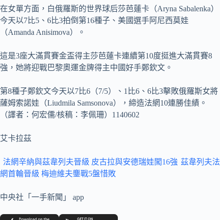
在女單方面，白俄羅斯的世界球后莎芭蓮卡（Aryna Sabalenka）
今天以7比5、6比3拍倒第16種子、美國選手阿尼西莫娃
（Amanda Anisimova）。
這是3座大滿貫賽金盃得主莎芭蓮卡連續第10度挺進大滿貫賽8
強，她將迎戰巴黎奧運金牌得主中國好手鄭欽文。
第8種子鄭欽文今天以7比6（7/5）、1比6、6比3擊敗俄羅斯女將
薩姆索諾娃（Liudmila Samsonova），締造法網10連勝佳績。
（譯者：何宏儒/核稿：李佩珊）1140602
艾卡拉茲
法網辛納與茲韋列夫晉級 皮古拉與安德瑞娃闖16強
茲韋列夫法
網首輪晉級 梅迪維夫鏖戰5盤惜敗
中央社「一手新聞」 app