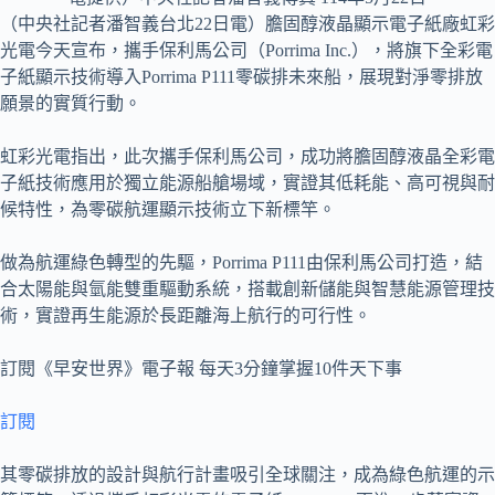
（中央社記者潘智義台北22日電）膽固醇液晶顯示電子紙廠虹彩
光電今天宣布，攜手保利馬公司（Porrima Inc.），將旗下全彩電
子紙顯示技術導入Porrima P111零碳排未來船，展現對淨零排放
願景的實質行動。
虹彩光電指出，此次攜手保利馬公司，成功將膽固醇液晶全彩電
子紙技術應用於獨立能源船艙場域，實證其低耗能、高可視與耐
候特性，為零碳航運顯示技術立下新標竿。
做為航運綠色轉型的先驅，Porrima P111由保利馬公司打造，結
合太陽能與氫能雙重驅動系統，搭載創新儲能與智慧能源管理技
術，實證再生能源於長距離海上航行的可行性。
訂閱《早安世界》電子報 每天3分鐘掌握10件天下事
訂閱
其零碳排放的設計與航行計畫吸引全球關注，成為綠色航運的示