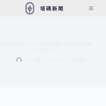
跳
至
主
要
內
容
虹彩光電攜手Porrima 全彩電子紙導入零碳排未來船 | 產
經 | 中央社 CNA
News小編
22 5 月, 2025
趨勢新知