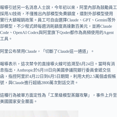
報導引述另一名消息人士說，今年初以來，阿里內部為鼓勵員工
採用AI技術，不僅推出內部模型免費額度，還對外部模型使用
實行大額報銷政策。員工可自由選擇Claude、GPT、Gemini等外
部模型，不少程式師每週消耗額度高達數百美元，並將Claude
Code、OpenAI Codex與阿里旗下Qoder都作為高頻使用的Agent
工具。
阿里公布禁用Claude，「切斷了Claude這一通道」。
報導表示，這次禁令的直接導火線可追溯至6月24日。當時有消
息指出，Anthropic於6月10日向美國參議院銀行委員會遞交信
函，指控阿里於4月22日到6月5日期間，利用大約2.5萬個虛假帳
號，與Claude進行超過2800萬次對話交流。
這種行為被單方面定性為「工業級模型蒸餾攻擊」，事件上升至
美國國家安全層面。