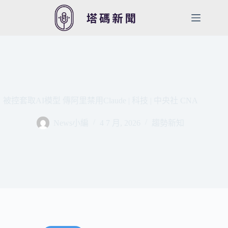
跳
至
主
要
內
容
被控套取AI模型 傳阿里禁用Claude | 科技 | 中央社 CNA
News小編
4 7 月, 2026
趨勢新知