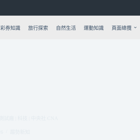
彩券知識
旅行探索
自然生活
運動知識
頁面總攬
 | 科技 | 中央社 CNA
26
趨勢新知