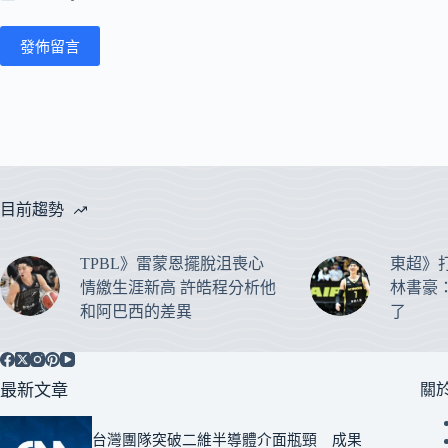
發佈留言
目前趨勢
TPBL》雷蒙恩擺脫沮喪心
東超》
情繳生涯新高 許皓程分析他
林書豪
和阿巴西的差異
了
最新文章
關
台灣團隊突破二維半導體介面瓶頸 成果