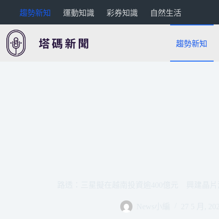
跳
趨勢新知
運動知識
彩券知識
自然生活
至
主
要
趨勢新知
內
容
路透：三星擬在越南投資逾400億元 興建晶片測試廠
News小編
27 5 月, 20