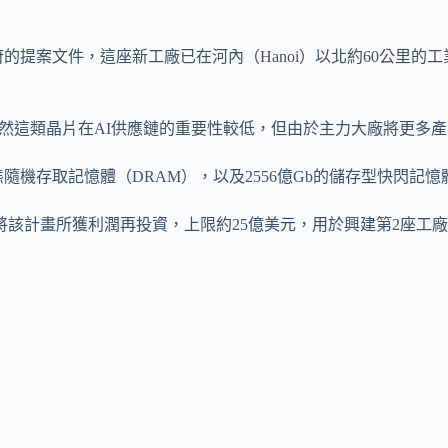
交給地方政府的提案文件，這座新工廠已在河內（Hanoi）以北約60公
測試。雖然這類晶片在AI供應鏈的重要性較低，但由於主力大廠將更
機存取記憶體（DRAM），以及2556億Gb的儲存型快閃記憶體（N
將該計畫所獲利潤再投資，上限約25億美元，用於興建第2座工