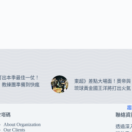
打出本季最佳一仗！
東超》差點大場面！奧帝與
：教練團準備到快瘋
琉球黃金國王洋將打出火氣
趨
於塔碼
聯絡資
About Organization
透過深
Our Clients