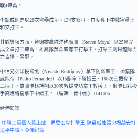
戰4連霸。
李凱威則是以28次盜壘成功、134支安打，首度奪下中職盜壘王
和安打王。
其餘獎項方面，台鋼雄鷹隊洋砲魔鷹（Steven Moya）以25轟完
成全壘打王連霸，雄鷹隊吳念庭奪下打擊王，打點王則是龍隊吉
力吉撈．鞏冠。
中信兄弟洋投羅戈（Nivaldo Rodríguez）拿下防禦率王，桃猿隊
威能帝（Pedro Fernandez）以15勝拿下勝投王、168次三振奪下
三振王，雄鷹隊林詩翔以30次救援成功拿下救援王，獅隊日籍投
手髙塩將樹拿下中繼王。（編輯：管中維）1141006
延伸閱讀
中職二軍個人獎出爐 周委宏奪打擊王
陳晨威連續33場敲安打
追平中職、亞洲紀錄