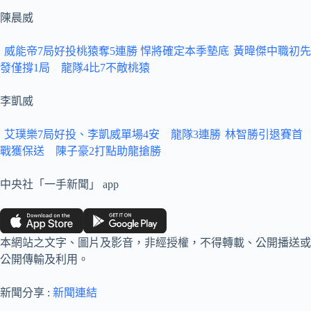
陳晨威
威能帝7局好投桃猿奪5連勝 悍將確定本季墊底
黃暐傑中職初先
發僅撐1局 龍隊4比7不敵桃猿
李凱威
艾璞樂7局好投、李凱威單場4安 龍隊3連勝
林智勝引退賽首
戰獲保送 陳子豪2打點助龍搶勝
中央社「一手新聞」 app
本網站之文字、圖片及影音，非經授權，不得轉載、公開播送或
公開傳輸及利用。
新聞分享 :
新聞連結