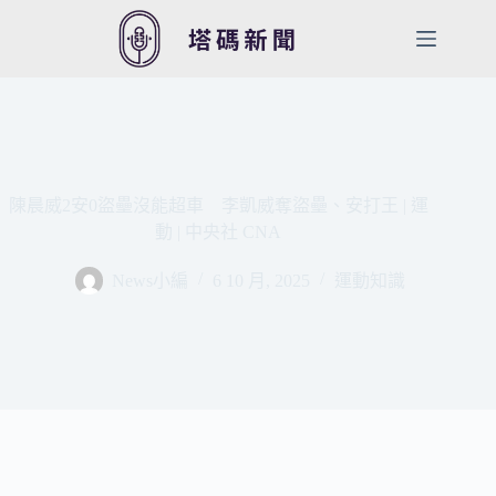
跳
至
主
要
內
容
陳晨威2安0盜壘沒能超車 李凱威奪盜壘、安打王 | 運
動 | 中央社 CNA
News小編
6 10 月, 2025
運動知識