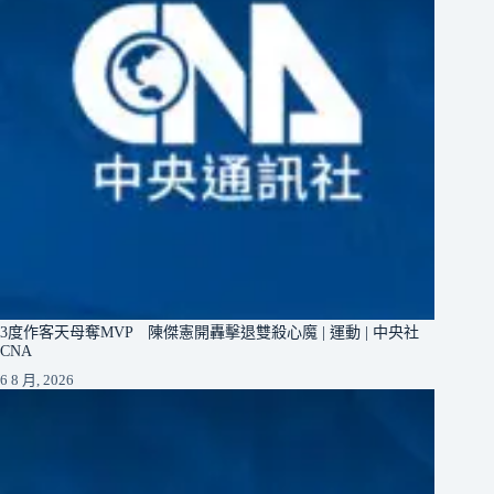
3度作客天母奪MVP 陳傑憲開轟擊退雙殺心魔 | 運動 | 中央社
CNA
6 8 月, 2026