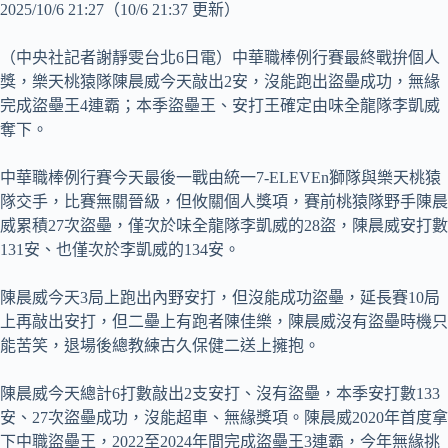
2025/10/6 21:27
（10/6 21:37 更新）
（中央社記者謝靜雯台北6日電）中華職棒例行賽最終戰拚個人
獎，樂天桃猿隊陳晨威今天敲出2安，沒能跑出盜壘成功，無緣
完成盜壘王4連霸；本季盜壘王、安打王確定由味全龍隊李凱威
奪下。
中華職棒例行賽今天最後一戰由統一7-ELEVEn獅隊與樂天桃猿
隊交手，比賽無關晉級，但攸關個人獎項，賽前桃猿隊野手陳晨
威累積27次盜壘，僅次於味全龍隊李凱威的28盜，陳晨威安打數
131安、也僅次於李凱威的134安。
陳晨威今天3局上跑出內野安打，但沒能成功盜壘，延長賽10局
上再敲出安打，但二壘上有跑者陳佳樂，陳晨威沒有盜壘時機只
能苦笑，退場後總教練古久保健二送上擁抱。
陳晨威今天總計6打數敲出2支安打、沒有盜壘，本季安打數133
安、27次盜壘成功，沒能超車、無緣獎項。陳晨威2020年首度拿
下中職盜壘王，2022至2024年間完成盜壘王3連霸，今年無緣挑