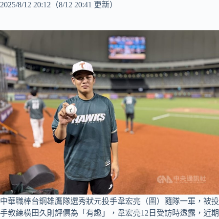
2025/8/12 20:12
（8/12 20:41 更新）
中華職棒台鋼雄鷹隊選秀狀元投手韋宏亮（圖）隨隊一軍，被投
手教練橫田久則評價為「有趣」，韋宏亮12日受訪時透露，近期