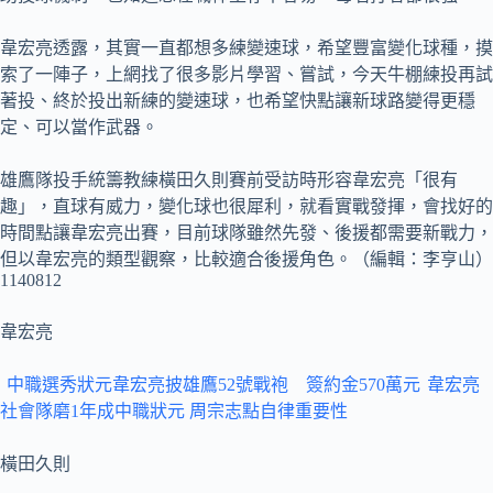
韋宏亮透露，其實一直都想多練變速球，希望豐富變化球種，摸
索了一陣子，上網找了很多影片學習、嘗試，今天牛棚練投再試
著投、終於投出新練的變速球，也希望快點讓新球路變得更穩
定、可以當作武器。
雄鷹隊投手統籌教練橫田久則賽前受訪時形容韋宏亮「很有
趣」，直球有威力，變化球也很犀利，就看實戰發揮，會找好的
時間點讓韋宏亮出賽，目前球隊雖然先發、後援都需要新戰力，
但以韋宏亮的類型觀察，比較適合後援角色。（編輯：李亨山）
1140812
韋宏亮
中職選秀狀元韋宏亮披雄鷹52號戰袍 簽約金570萬元
韋宏亮
社會隊磨1年成中職狀元 周宗志點自律重要性
橫田久則