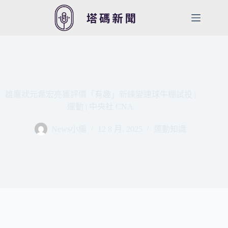
跳
至
主
要
內
容
雄鷹狀元韋宏亮獲評價「有趣」新練變速球牛棚試投 |
運動 | 中央社 CNA
News小編
12 8 月, 2025
運動知識