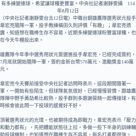
有多練變速球，希望讓球種更豐富。中央社記者謝靜雯攝 114
年8月12日
（中央社記者謝靜雯台北12日電）中職台鋼雄鷹隊選秀狀元投手
韋宏亮隨隊一軍，投手教練橫田久則評價「有趣」；韋宏亮透
露，知道想在職棒生存不容易，近期多練變速球盼豐富球種，也
在今天牛棚投出來。
雄鷹隊今年季中選秀用狀元簽選進投手韋宏亮、已經完成簽約，
7月底就開始隨隊一軍，簽約金新台幣570萬元、激勵獎金140萬
元。
韋宏亮今天賽前接受中央社記者訪問時表示，這段期間隨著一
軍，一開始有些陌生，但球隊氣氛很好、已經慢慢習慣，跟雄鷹
隊陣中野手黃劼希比較熟，投手群則多跟謝葆錡一起傳接球，有
時候會彼此問一下投球的感覺好不好。
頂著選秀狀元的光環，也被期待成為即戰力，韋宏亮表示「壓力
和動力都有」，先把體能狀態往上拉，多做一些下半身的訓練輔
助投球機制，也知道想在職棒生存不容易，每名打者都很強。