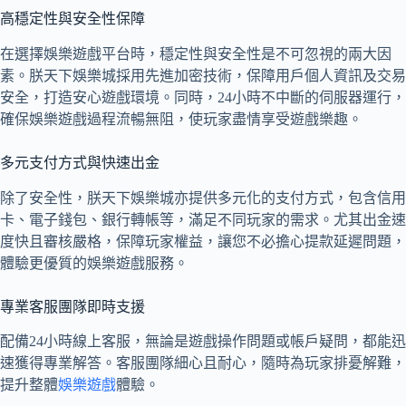
高穩定性與安全性保障
在選擇娛樂遊戲平台時，穩定性與安全性是不可忽視的兩大因
素。朕天下娛樂城採用先進加密技術，保障用戶個人資訊及交易
安全，打造安心遊戲環境。同時，24小時不中斷的伺服器運行，
確保娛樂遊戲過程流暢無阻，使玩家盡情享受遊戲樂趣。
多元支付方式與快速出金
除了安全性，朕天下娛樂城亦提供多元化的支付方式，包含信用
卡、電子錢包、銀行轉帳等，滿足不同玩家的需求。尤其出金速
度快且審核嚴格，保障玩家權益，讓您不必擔心提款延遲問題，
體驗更優質的娛樂遊戲服務。
專業客服團隊即時支援
配備24小時線上客服，無論是遊戲操作問題或帳戶疑問，都能迅
速獲得專業解答。客服團隊細心且耐心，隨時為玩家排憂解難，
提升整體
娛樂遊戲
體驗。