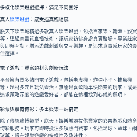
多樣化娛樂遊戲選擇，滿足不同喜好
真人
娛樂遊戲
：感受逼真臨場感
朕天下娛樂城精選多款真人娛樂遊戲，包括百家樂、輪盤、骰寶
等，透過高畫質直播技術，讓玩家彷彿身處真實賭場。專業莊家
與即時互動，增添遊戲刺激與交互樂趣，是追求真實感玩家的最
佳選擇。
電子遊戲：豐富題材與創新玩法
平台擁有眾多熱門電子遊戲，包括老虎機、炸彈小子、捕魚機
等，題材多元且玩法靈活。無論是喜歡簡單快節奏的玩家，或是
追求策略深度的遊戲愛好者，都能在這裡找到心儀的選項。
彩票與體育博彩：多重娛樂一站搞定
除了傳統賭博類型，朕天下娛樂城還提供豐富的彩票遊戲和體育
博彩服務。玩家可即時投注多項熱門賽事，包括足球、籃球、網
球等，提升娛樂遊戲的多樣性及趣味性。