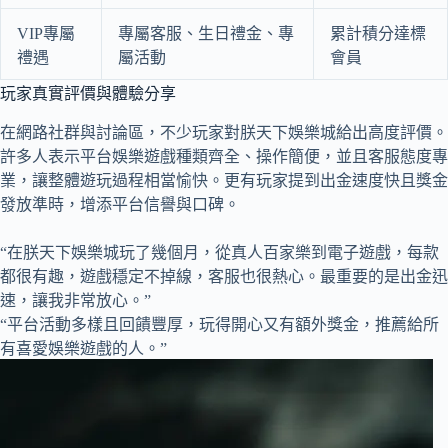
VIP專屬
專屬客服、生日禮金、專
累計積分達標
禮遇
屬活動
會員
玩家真實評價與體驗分享
在網路社群與討論區，不少玩家對朕天下娛樂城給出高度評價。
許多人表示平台娛樂遊戲種類齊全、操作簡便，並且客服態度專
業，讓整體遊玩過程相當愉快。更有玩家提到出金速度快且獎金
發放準時，增添平台信譽與口碑。
“在朕天下娛樂城玩了幾個月，從真人百家樂到電子遊戲，每款
都很有趣，遊戲穩定不掉線，客服也很熱心。最重要的是出金迅
速，讓我非常放心。”
“平台活動多樣且回饋豐厚，玩得開心又有額外獎金，推薦給所
有喜愛娛樂遊戲的人。”