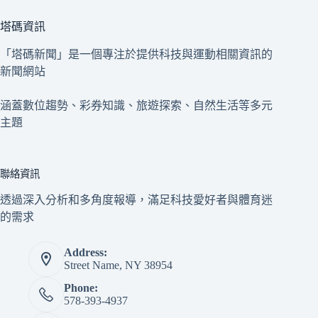
塔碼資訊
「塔碼新聞」是一個專注於提供科技與運動相關資訊的
新聞網站
涵蓋數位趨勢、彩券知識、旅遊探索、自然生活等多元
主題
聯絡資訊
透過深入分析和多角度報導，滿足科技愛好者與體育迷
的需求
Address:
Street Name, NY 38954
Phone:
578-393-4937