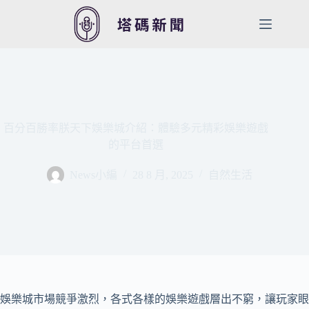
跳
至
主
要
內
容
百分百勝率朕天下娛樂城介紹：體驗多元精彩娛樂遊戲
的平台首選
News小編
28 8 月, 2025
自然生活
娛樂城市場競爭激烈，各式各樣的娛樂遊戲層出不窮，讓玩家眼