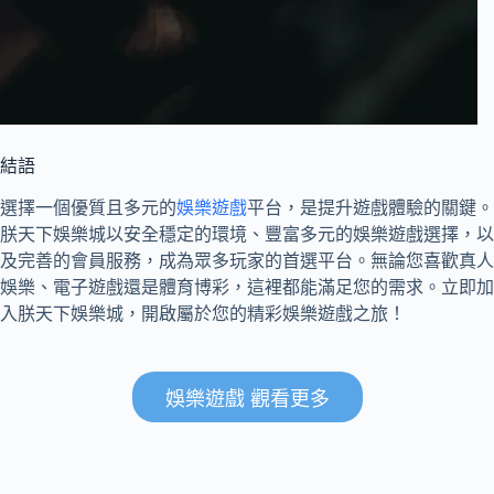
結語
選擇一個優質且多元的
娛樂遊戲
平台，是提升遊戲體驗的關鍵。
朕天下娛樂城以安全穩定的環境、豐富多元的娛樂遊戲選擇，以
及完善的會員服務，成為眾多玩家的首選平台。無論您喜歡真人
娛樂、電子遊戲還是體育博彩，這裡都能滿足您的需求。立即加
入朕天下娛樂城，開啟屬於您的精彩娛樂遊戲之旅！
娛樂遊戲 觀看更多