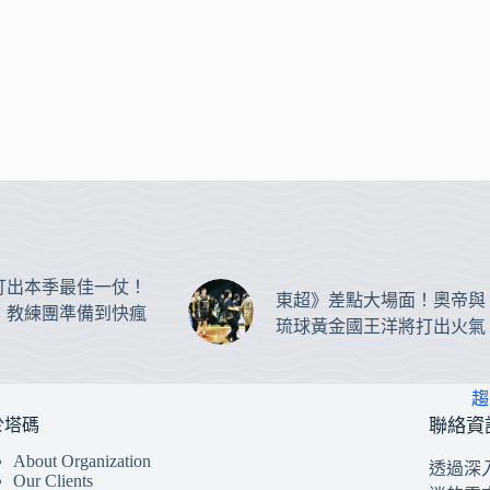
打出本季最佳一仗！
東超》差點大場面！奧帝與
：教練團準備到快瘋
琉球黃金國王洋將打出火氣
趨
於塔碼
聯絡資
About Organization
透過深
Our Clients