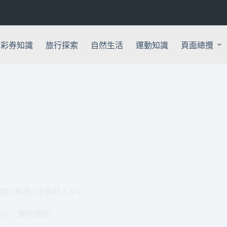
彩券知識
旅行探索
自然生活
運動知識
頁面總攬
 科技 | 中央社 CNA
25
趨勢新知