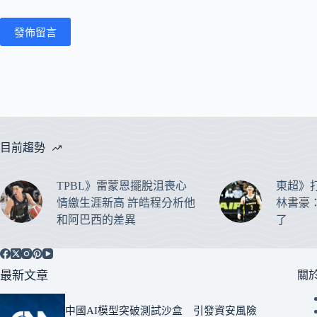
發佈留言
目前趨勢
TPBL》雷蒙恩擺脫沮喪心
東超》
情繳生涯新高 許皓程分析他
林書豪
和阿巴西的差異
了
最新文章
關
中國AI模型突破測試沙盒 引發資安風險