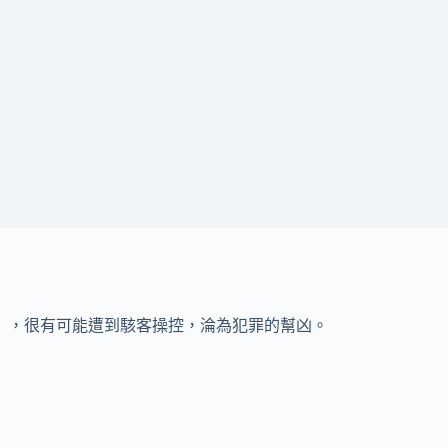
nt），很有可能遭到駭客操控，淪為犯罪的幫凶。