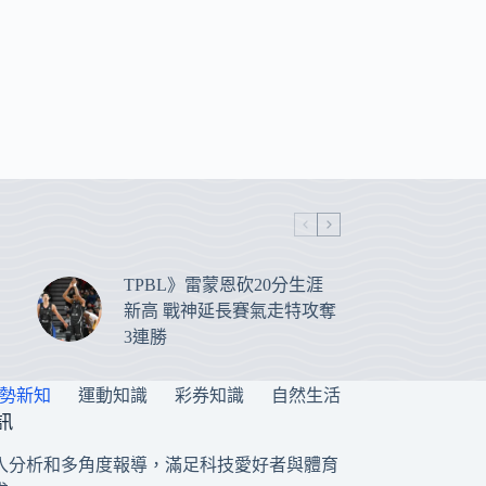
TPBL》雷蒙恩砍20分生涯
新高 戰神延長賽氣走特攻奪
3連勝
勢新知
運動知識
彩券知識
自然生活
訊
入分析和多角度報導，滿足科技愛好者與體育