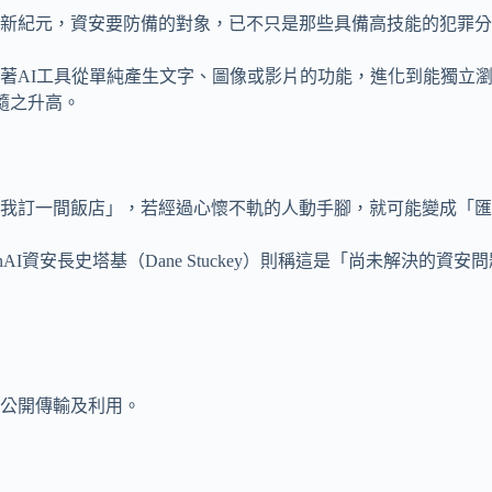
一個網攻新紀元，資安要防備的對象，已不只是那些具備高技能的犯罪
著AI工具從單純產生文字、圖像或影片的功能，進化到能獨立
險也隨之升高。
我訂一間飯店」，若經過心懷不軌的人動手腳，就可能變成「匯款
I資安長史塔基（Dane Stuckey）則稱這是「尚未解決的資安問
公開傳輸及利用。