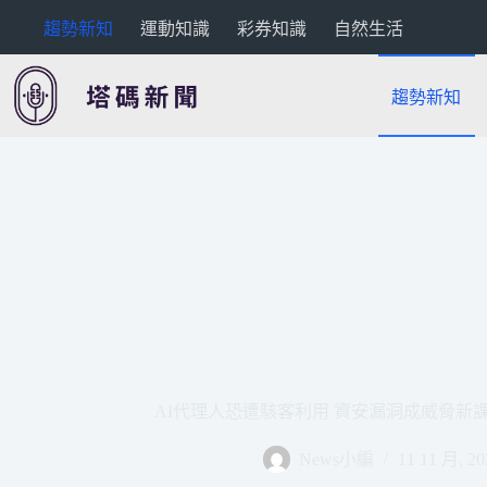
跳
趨勢新知
運動知識
彩券知識
自然生活
至
主
要
趨勢新知
內
容
AI代理人恐遭駭客利用 資安漏洞成威脅新課題 |
News小編
11 11 月, 20