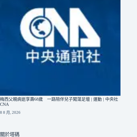
梅西父親病逝享壽68歲 一路陪伴兒子闖蕩足壇 | 運動 | 中央社
CNA
8 8 月, 2026
關於塔碼