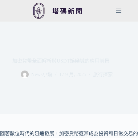
跳
至
主
要
內
容
加密貨幣全面解析與USDT娛樂城的應用前景
News小編
17 9 月, 2025
旅行探索
隨著數位時代的迅速發展，加密貨幣逐漸成為投資和日常交易的