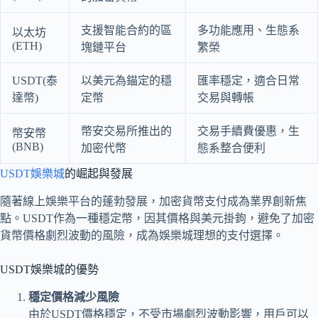
支援智能合約的區
多功能應用、生態系
以太坊
(ETH)
塊鏈平台
繁榮
USDT(泰
以美元為錨定的穩
匯率穩定，適合日常
達幣)
定幣
交易與轉帳
幣安交易所推出的
交易手續費優惠，生
幣安幣
(BNB)
加密代幣
態系整合便利
USDT娛樂城
的崛起與發展
隨著線上娛樂平台的蓬勃發展，加密貨幣支付成為業界創新焦
點。USDT作為一種穩定幣，因其價格與美元掛鉤，避免了加密
貨幣價格劇烈波動的風險，成為娛樂城理想的支付選擇。
USDT娛樂城的優勢
穩定價格減少風險
由於USDT價格穩定，不受市場劇烈波動影響，用戶可以