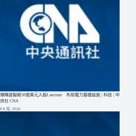
傳輝達擬砸30億美元入股Lancium 布局電力基礎設施 | 科技 | 中
央社 CNA
9 8 月, 2026