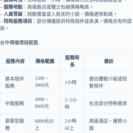
–
服務地點
：高級飯店或獨立包廂價格略高。
–
人員等級
：經驗豐富或人氣佳的小姐，價格通常較高。
–
特殊服務項目
：部分傳播提供特殊陪伴或表演，價格亦有所提
高。
台中傳播價錢範圍
服務時
服務內容
價格範圍
備註
長
1500 ~
基本陪伴
適合體驗介紹或短
1小時
3000元
服務
暫陪伴
3000 ~
1~2小
中階服務
包含部分特殊需求
6000元
時
豪華型服
6000元以
2小時
高級酒店，優質小
務
上
以上
姐