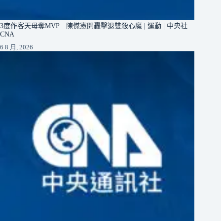
3度作客天母奪MVP 陳傑憲開轟擊退雙殺心魔 | 運動 | 中央社
CNA
6 8 月, 2026