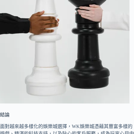
結論
面對越來越多樣化的娛樂城選擇，WK娛樂城憑藉其豐富多樣的
遊戲、精湛的科技支持，以及貼心的客戶服務，成為玩家心目中