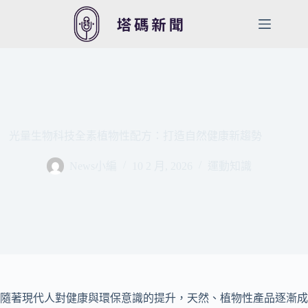
跳
至
主
要
內
容
光量生物科技全素植物性配方：打造自然健康新趨勢
News小編
10 2 月, 2026
運動知識
隨著現代人對健康與環保意識的提升，天然、植物性產品逐漸成