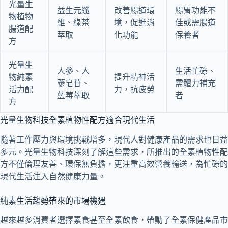
光量生
益生元纖
改善腸道環
腸胃功能不
物植物
維、綠茶
境，促進消
佳或需腸道
腸道配
萃取
化功能
保養者
方
光量生
人參、人
生活忙碌、
物純素
提升精神活
蔘皂苷、
需體力補充
活力配
力，抗疲勞
藍莓萃取
者
方
光量生物科技全素植物性配方適合現代生活
隨著工作壓力與環境挑戰增多，現代人對健康產品的需求也日益
多元。光量生物科技深刻了解這些需求，所推出的全素植物性配
方不僅倫理友善、環保無負擔，更注重高效營養輸送，為忙碌的
現代生活注入自然健康力量。
純素生活趨勢帶來的市場機遇
越來越多消費者選擇素食甚至全素飲食，帶動了全素保健產品市