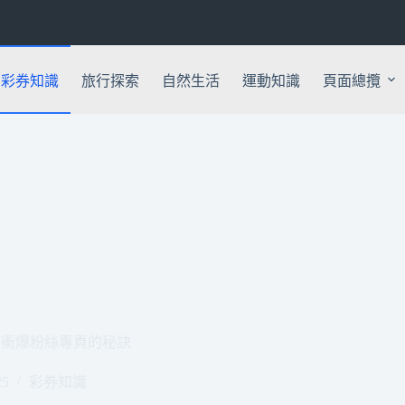
彩券知識
旅行探索
自然生活
運動知識
頁面總攬
速衝爆粉絲專頁的秘訣
25
彩券知識