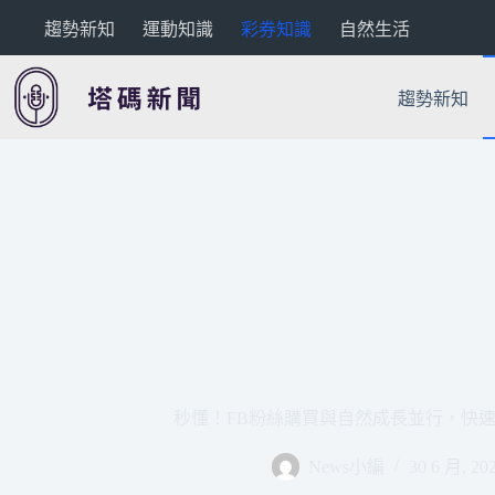
跳
趨勢新知
運動知識
彩券知識
自然生活
至
主
要
趨勢新知
內
容
秒懂！FB粉絲購買與自然成長並行，快
News小編
30 6 月, 20