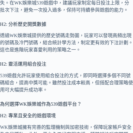
失。在WK娛樂城539遊戲中，建議玩家制定每日投注上限，分
批次下注，避免一次投入過多，保持可持續參與遊戲的能力。
H2: 分析歷史開獎數據
透過WK娛樂城提供的歷史號碼走勢圖，玩家可以發現高頻出現
的號碼及冷門號碼，結合統計學方法，制定更有效的下注計劃。
這也是進階玩家喜愛利用的策略之一。
H2: 靈活運用組合投注
539遊戲允許玩家使用組合投注的方式，即同時選擇多個不同號
碼組合，提高中獎可能。雖然投注成本較高，但搭配合理策略使
用可大幅提升成功率。
為何選擇WK娛樂城作為539遊戲平台？
H2: 專業且安全的遊戲環境
WK娛樂城擁有完善的監理機制與加密技術，保障玩家帳戶安全