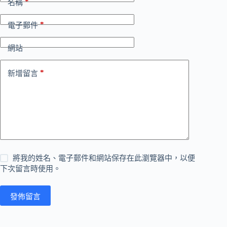
*
名稱
*
電子郵件
網站
*
新增留言
將我的姓名、電子郵件和網站保存在此瀏覽器中，以便
下次留言時使用。
發佈留言