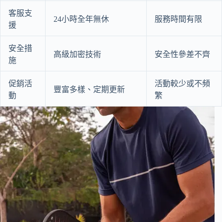
客服支
24小時全年無休
服務時間有限
援
安全措
高級加密技術
安全性參差不齊
施
促銷活
活動較少或不頻
豐富多樣、定期更新
動
繁