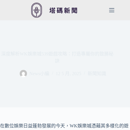
跳
至
主
要
內
容
深度解析WK娛樂城539遊戲攻略：打造專屬你的致勝秘
訣
News小編
12 5 月, 2025
新聞知識
在數位娛樂日益蓬勃發展的今天，WK娛樂城憑藉其多樣化的遊