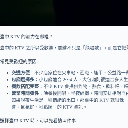
臺中 KTV 的魅力在哪裡？
臺中的 KTV 之所以受歡迎，關鍵不只是「能唱歌」，而是
常見受歡迎的原因
交通方便
：不少店家位在火車站、西屯、逢甲、公益路一
包廂選擇多
：小包廂適合 2～4 人，大包廂則很適合多人
餐飲搭配完整
：不少 KTV 會提供炸物、熱食、飲料吧，
營業時間彈性
：晚餐後開唱、半夜續攤，時間安排相對自
如果說夜生活是一種情緒的出口，那臺中的 KTV 就很
會、氣氛好、地點順」的 KTV 資訊。
選擇臺中 KTV 時，可以先看這 4 件事