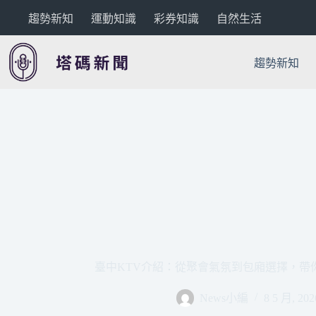
跳
趨勢新知
運動知識
彩券知識
自然生活
至
主
要
趨勢新知
內
容
臺中KTV介紹：從聚會氣氛到包廂選擇，帶
News小編
8 5 月, 202