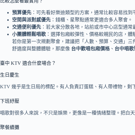
比較怎麼看最實用？
預算優先
：可先看好樂迪類型的方案，通常比較容易找到
空間與派對感優先
：錢櫃、星聚點通常更適合多人聚會。
交通便利優先
：若大家分散各地，站前或市中心店型通常
小團體輕鬆唱歌
：選擇包廂較彈性、價格較親民的店，體
若你是第一次規劃聚會，建議把「人數、預算、交通」三
舒適度與整體體驗，那麼像
台中歡唱包廂價格
、
台中唱歌
臺中 KTV 適合什麼場合？
生日慶生
KTV 幾乎是生日局的標配。有人負責訂蛋糕、有人帶禮物，
下班紓壓
唱歌對很多人來說，不只是娛樂，更像是一種情緒整理。把白天
聚餐續攤