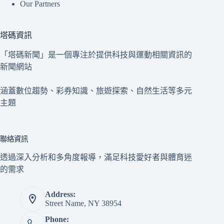
Our Partners
塔碼資訊
「塔碼新聞」是一個專注於提供科技與運動相關資訊的
新聞網站
涵蓋數位趨勢、彩券知識、旅遊探索、自然生活等多元
主題
聯絡資訊
透過深入分析和多角度報導，滿足科技愛好者與體育迷
的需求
Address:
Street Name, NY 38954
Phone: