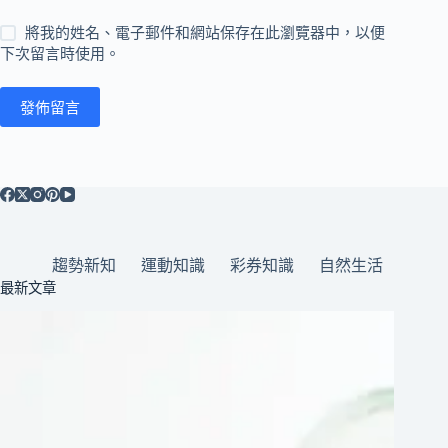
將我的姓名、電子郵件和網站保存在此瀏覽器中，以便
下次留言時使用。
發佈留言
趨勢新知
運動知識
彩券知識
自然生活
最新文章