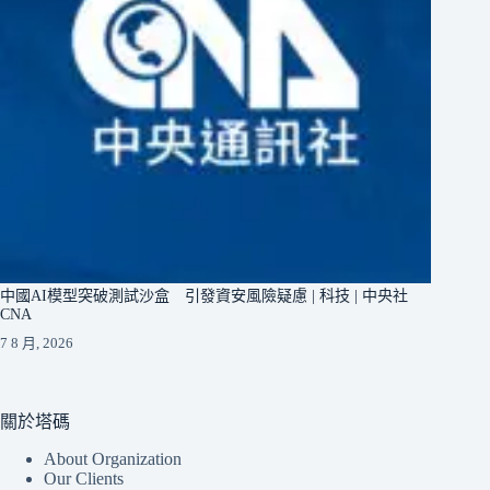
中國AI模型突破測試沙盒 引發資安風險疑慮 | 科技 | 中央社
CNA
7 8 月, 2026
關於塔碼
About Organization
Our Clients