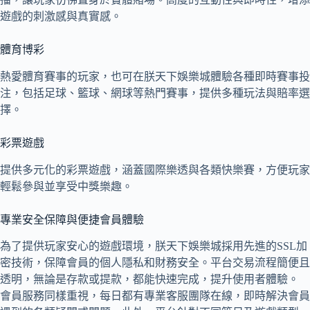
遊戲的刺激感與真實感。
體育博彩
熱愛體育賽事的玩家，也可在朕天下娛樂城體驗各種即時賽事投
注，包括足球、籃球、網球等熱門賽事，提供多種玩法與賠率選
擇。
彩票遊戲
提供多元化的彩票遊戲，涵蓋國際樂透與各類快樂賽，方便玩家
輕鬆參與並享受中獎樂趣。
專業安全保障與便捷會員體驗
為了提供玩家安心的遊戲環境，朕天下娛樂城採用先進的SSL加
密技術，保障會員的個人隱私和財務安全。平台交易流程簡便且
透明，無論是存款或提款，都能快速完成，提升使用者體驗。
會員服務同樣重視，每日都有專業客服團隊在線，即時解決會員