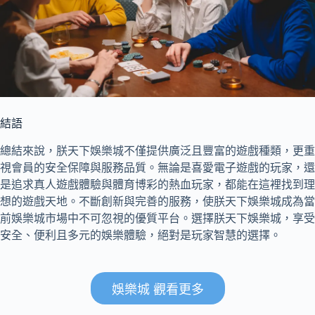
結語
總結來說，朕天下娛樂城不僅提供廣泛且豐富的遊戲種類，更重
視會員的安全保障與服務品質。無論是喜愛電子遊戲的玩家，還
是追求真人遊戲體驗與體育博彩的熱血玩家，都能在這裡找到理
想的遊戲天地。不斷創新與完善的服務，使朕天下娛樂城成為當
前娛樂城市場中不可忽視的優質平台。選擇朕天下娛樂城，享受
安全、便利且多元的娛樂體驗，絕對是玩家智慧的選擇。
娛樂城 觀看更多