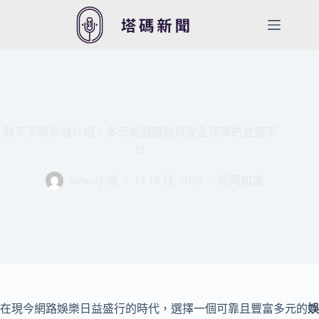
跳
至
主
要
內
容
朕天下娛樂城介紹：多元遊戲體驗與安全保障的首選平
台
News小編
13 10 月, 2025
新聞知識
在現今網路娛樂日益盛行的時代，選擇一個可靠且豐富多元的
娛