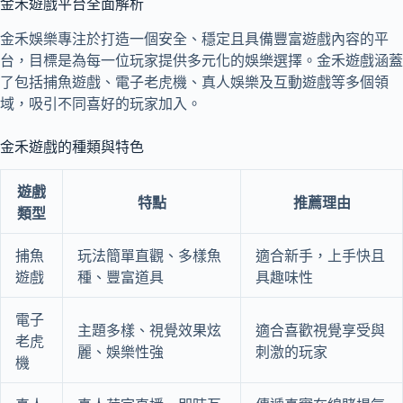
金禾遊戲平台全面解析
金禾娛樂專注於打造一個安全、穩定且具備豐富遊戲內容的平
台，目標是為每一位玩家提供多元化的娛樂選擇。金禾遊戲涵蓋
了包括捕魚遊戲、電子老虎機、真人娛樂及互動遊戲等多個領
域，吸引不同喜好的玩家加入。
金禾遊戲的種類與特色
遊戲
特點
推薦理由
類型
捕魚
玩法簡單直觀、多樣魚
適合新手，上手快且
遊戲
種、豐富道具
具趣味性
電子
主題多樣、視覺效果炫
適合喜歡視覺享受與
老虎
麗、娛樂性強
刺激的玩家
機