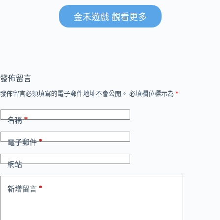
金禾遊戲 觀看更多
發佈留言
發佈留言必須填寫的電子郵件地址不會公開。
必填欄位標示為
*
*
名稱
*
電子郵件
網站
*
新增留言