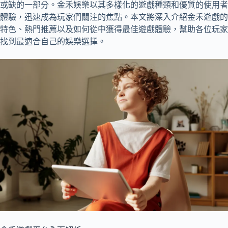
或缺的一部分。金禾娛樂以其多樣化的遊戲種類和優質的使用者
體驗，迅速成為玩家們關注的焦點。本文將深入介紹金禾遊戲的
特色、熱門推薦以及如何從中獲得最佳遊戲體驗，幫助各位玩家
找到最適合自己的娛樂選擇。