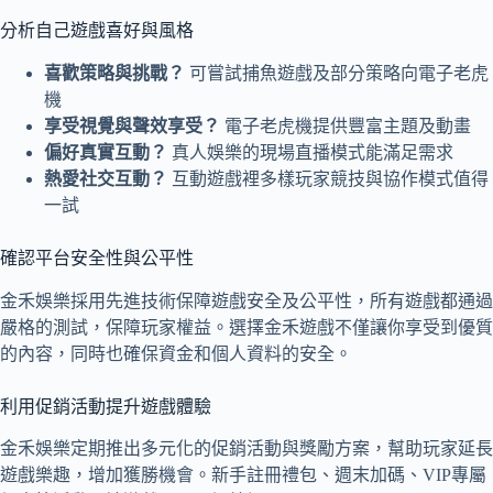
分析自己遊戲喜好與風格
喜歡策略與挑戰？
可嘗試捕魚遊戲及部分策略向電子老虎
機
享受視覺與聲效享受？
電子老虎機提供豐富主題及動畫
偏好真實互動？
真人娛樂的現場直播模式能滿足需求
熱愛社交互動？
互動遊戲裡多樣玩家競技與協作模式值得
一試
確認平台安全性與公平性
金禾娛樂採用先進技術保障遊戲安全及公平性，所有遊戲都通過
嚴格的測試，保障玩家權益。選擇金禾遊戲不僅讓你享受到優質
的內容，同時也確保資金和個人資料的安全。
利用促銷活動提升遊戲體驗
金禾娛樂定期推出多元化的促銷活動與獎勵方案，幫助玩家延長
遊戲樂趣，增加獲勝機會。新手註冊禮包、週末加碼、VIP專屬