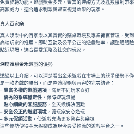
免費旋轉功能。遊戲獎金多元，豐富的連線方式及亂數機制帶來
高額威力，適合追求刺激與豐富視覺效果的玩家。
真人百家樂
真人娛樂中的百家樂以其真實的賭桌環境及專業荷官管理，受到
高端玩家的推薦。即時互動及公平公正的遊戲賠率，讓整體體驗
貼近現場，適合喜愛策略及社交的玩家。
深度體驗金禾遊戲的優勢
透過以上介紹，可以清楚看出金禾遊戲在市場上的競爭優勢不僅
是一款遊戲的勝出，而是整體服務與內容的完美結合：
–
豐富多樣的遊戲選項
，滿足不同玩家喜好
–
優秀的系統穩定性
，保障遊玩流暢
–
貼心細緻的客服服務
，全天候解決困難
–
安全公正的遊戲環境
，讓玩家安心遊玩
–
多元促銷活動
，使遊戲充滿更多驚喜與樂趣
這些優勢使得金禾娛樂成為現今最受推薦的遊戲平台之一。