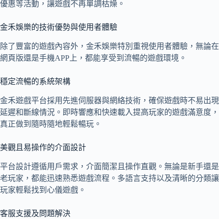
優惠等活動，讓遊戲不再單調枯燥。
金禾娛樂的技術優勢與使用者體驗
除了豐富的遊戲內容外，金禾娛樂特別重視使用者體驗，無論在
網頁版還是手機APP上，都能享受到流暢的遊戲環境。
穩定流暢的系統架構
金禾遊戲平台採用先進伺服器與網絡技術，確保遊戲時不易出現
延遲和斷線情況。即時響應和快速載入提高玩家的遊戲滿意度，
真正做到隨時隨地輕鬆暢玩。
美觀且易操作的介面設計
平台設計遵循用戶需求，介面簡潔且操作直觀。無論是新手還是
老玩家，都能迅速熟悉遊戲流程。多語言支持以及清晰的分類讓
玩家輕鬆找到心儀遊戲。
客服支援及問題解決