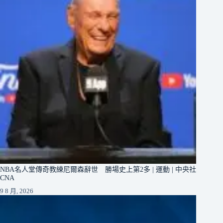
NBA名人堂傳奇教練尼爾森辭世 勝場史上第2多 | 運動 | 中央社
CNA
9 8 月, 2026