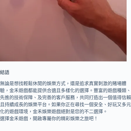
結語
無論是想找輕鬆休閒的娛樂方式，還是追求真實刺激的賭場體
驗，金禾遊戲都能提供合適且多樣化的選擇。豐富的遊戲種類、
先進的技術保障、及完善的客戶服務，共同打造出一個值得信賴
且持續成長的娛樂平台。如果你正在尋找一個安全、好玩又多元
化的遊戲環境，金禾娛樂遊戲絕對是您的不二選擇。
選擇金禾遊戲，開啟專屬你的精彩娛樂之旅吧！