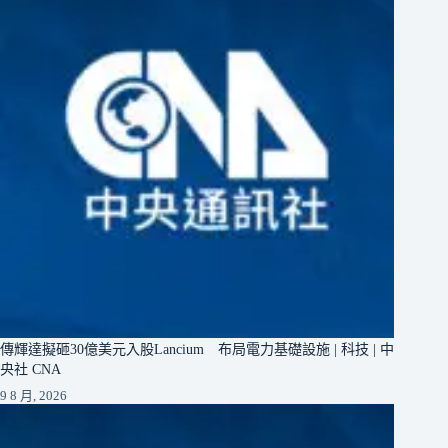
傳輝達擬砸30億美元入股Lancium 布局電力基礎設施 | 科技 | 中
央社 CNA
9 8 月, 2026