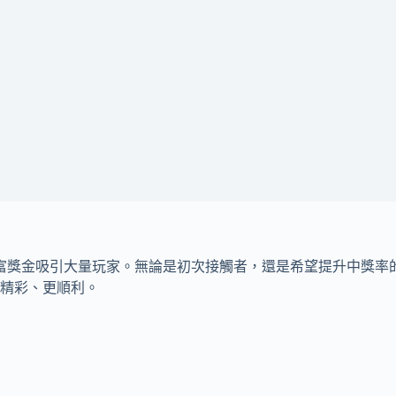
富獎金吸引大量玩家。無論是初次接觸者，還是希望提升中獎率的
精彩、更順利。