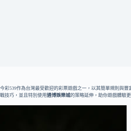
今彩539作為台灣最受歡迎的彩票遊戲之一，以其簡單規則與豐
戰技巧，並且特別使用
通博娛樂城
的策略延伸，助你遊戲體驗更