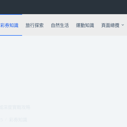
彩券知識
旅行探索
自然生活
運動知識
頁面總攬
樂城深度實戰攻略
25
彩券知識