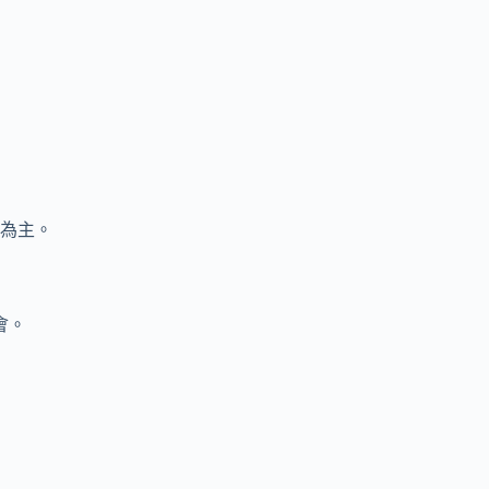
為主。
會。