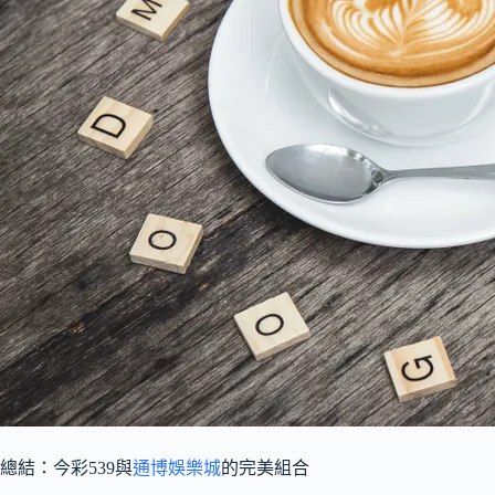
總結：今彩539與
通博娛樂城
的完美組合