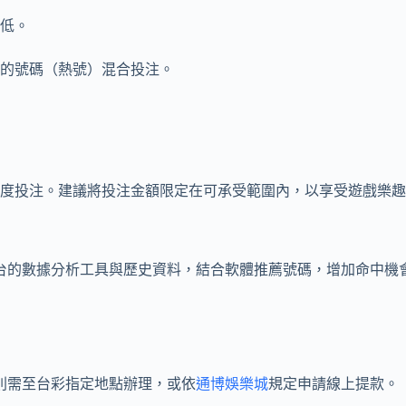
低。
的號碼（熱號）混合投注。
度投注。建議將投注金額限定在可承受範圍內，以享受遊戲樂趣
平台的數據分析工具與歷史資料，結合軟體推薦號碼，增加命中機
則需至台彩指定地點辦理，或依
通博娛樂城
規定申請線上提款。