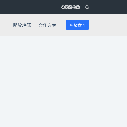
聯絡我們
關於塔碼
合作方案