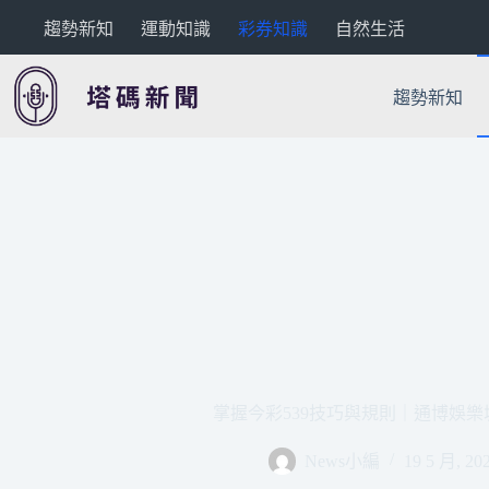
跳
趨勢新知
運動知識
彩券知識
自然生活
至
主
要
趨勢新知
內
容
掌握今彩539技巧與規則｜通博娛
News小編
19 5 月, 20