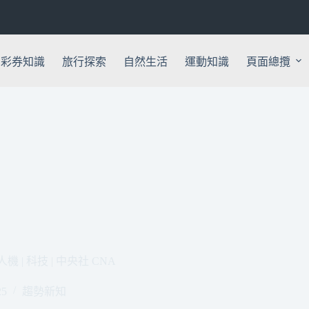
彩券知識
旅行探索
自然生活
運動知識
頁面總攬
 | 科技 | 中央社 CNA
25
趨勢新知