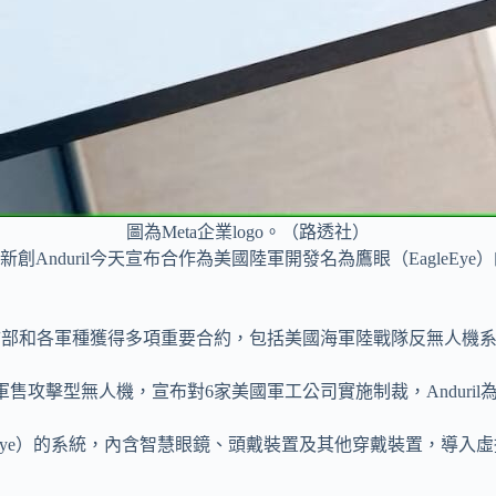
圖為Meta企業logo。（路透社）
創Anduril今天宣布合作為美國陸軍開發名為鷹眼（EagleE
國防部和各軍種獲得多項重要合約，包括美國海軍陸戰隊反無人機系統、
軍售攻擊型無人機，宣布對6家美國軍工公司實施制裁，Anduril
EagleEye）的系統，內含智慧眼鏡、頭戴裝置及其他穿戴裝置，