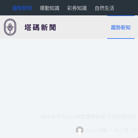
跳
趨勢新知
運動知識
彩券知識
自然生活
至
主
要
趨勢新知
內
容
Meta合作Anduril開發鷹眼系統 可偵測遠程無人機
News小編
30 5 月, 20