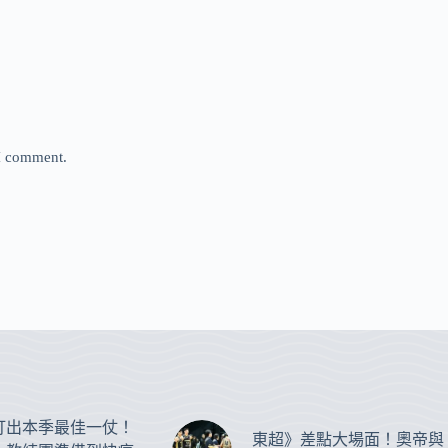
 I comment.
打出本季最佳一仗！
東超》差點大場面！奧帝與