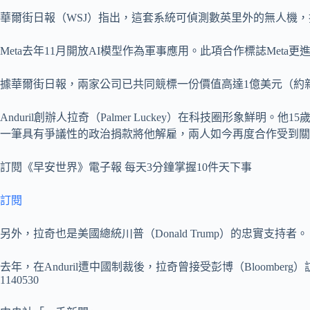
華爾街日報（WSJ）指出，這套系統可偵測數英里外的無人機，找出
Meta去年11月開放AI模型作為軍事應用。此項合作標誌Meta
據華爾街日報，兩家公司已共同競標一份價值高達1億美元（約新
Anduril創辦人拉奇（Palmer Luckey）在科技圈形象鮮明。他15
一筆具有爭議性的政治捐款將他解雇，兩人如今再度合作受到關
訂閱《早安世界》電子報 每天3分鐘掌握10件天下事
訂閱
另外，拉奇也是美國總統川普（Donald Trump）的忠實支持者。
去年，在Anduril遭中國制裁後，拉奇曾接受彭博（Bloo
1140530