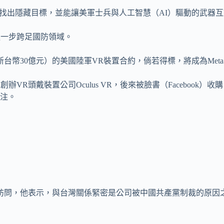
隱藏目標，並能讓美軍士兵與人工智慧（AI）驅動的武器互動。底層
更進一步跨足國防領域。
台幣30億元）的美國陸軍VR裝置合約，倘若得標，將成為Met
歲創辦VR頭戴裝置公司Oculus VR，後來被臉書（Facebook）收購。
注。
mberg）訪問，他表示，與台灣關係緊密是公司被中國共產黨制裁