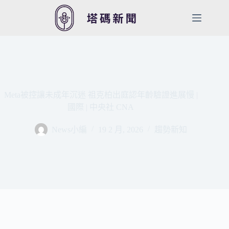
跳
至
主
要
內
容
Meta被控讓未成年沉迷 祖克柏出庭認年齡驗證進展慢 |
國際 | 中央社 CNA
News小編
19 2 月, 2026
趨勢新知