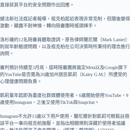
直接就其平台的安全問題作出回應。
據法新社法庭記者報導，祖克柏起初表現非常克制，但隨後變得
激動，顯露不耐神情，轉向陪審團時搖頭揮手。
洛杉磯的12名陪審員聽取證詞，原告律師蘭尼爾（Mark Lanier）
則就年齡驗證問題，以及祖克柏在公司決策時所秉持的理念進行
詢問。
審判預計持續至3月底，屆時陪審團將裁定Meta以及Google旗下
的YouTube是否需為20歲加州居民凱莉（Kaley G.M.）所遭受的
心理健康問題負責。
凱莉童年起即為重度社群媒體使用者，6歲開始使用YouTube，9
歲使用Instagram，之後又使用TikTok與Snapchat。
Instagram不允許13歲以下用戶使用，蘭尼爾針對凱莉可輕鬆註冊
該平台一事向祖克柏施壓，並指出相關規則深藏於使用者協議