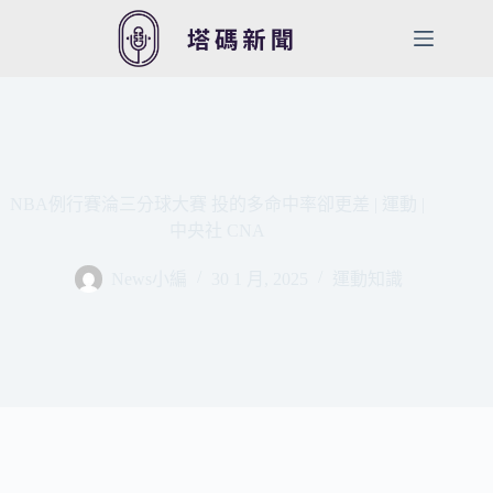
跳
至
主
要
內
容
NBA例行賽淪三分球大賽 投的多命中率卻更差 | 運動 |
中央社 CNA
News小編
30 1 月, 2025
運動知識