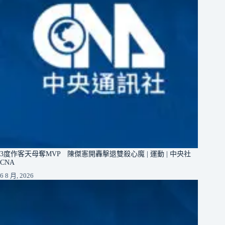
3度作客天母奪MVP 陳傑憲開轟擊退雙殺心魔 | 運動 | 中央社
CNA
6 8 月, 2026