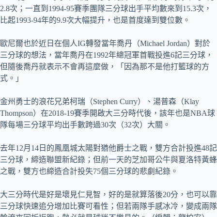
2.8次；一直到1994-95賽季團隊三分球出手平均數來到15.3次，
比起1993-94年的9.9次大幅提升，也是首度達到雙位數。
歐尼爾也於近日在個人IG轉發當年喬丹（Michael Jordan）對於
三分球的想法，當年喬丹在1992年總冠軍首戰投進6記三分球，
但隨後喬丹就表示不會再這麼做，「因為那不是他打籃球的方
式。」
金州勇士的浪花兄弟柯瑞（Stephen Curry）、湯普森（Klay
Thompson）在2018-19賽季開啟大三分時代後，該年也是NBA球
隊每場三分球平均出手數跨過30次（32次）大關。
去年12月14日的鳳凰城太陽對猶他爵士之戰，雙方合計投進48記
三分球，締造聯盟新紀錄；但前一天的芝加哥公牛與夏洛特黃蜂
之戰，雙方也締造合計投失75個三分球的悲劇紀錄。
大三分時代是好是壞見仁見智，好的是就算落後20分，也可以靠
三分球快速追分增加比賽可看性；但若兩隊手感冰冷，變成兩隊