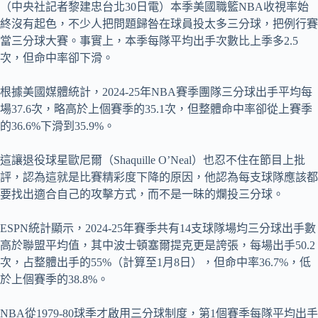
（中央社記者黎建忠台北30日電）本季美國職籃NBA收視率始
終沒有起色，不少人把問題歸咎在球員投太多三分球，把例行賽
當三分球大賽。事實上，本季每隊平均出手次數比上季多2.5
次，但命中率卻下滑。
根據美國媒體統計，2024-25年NBA賽季團隊三分球出手平均每
場37.6次，略高於上個賽季的35.1次，但整體命中率卻從上賽季
的36.6%下滑到35.9%。
這讓退役球星歐尼爾（Shaquille O’Neal）也忍不住在節目上批
評，認為這就是比賽精彩度下降的原因，他認為每支球隊應該都
要找出適合自己的攻擊方式，而不是一昧的爛投三分球。
ESPN統計顯示，2024-25年賽季共有14支球隊場均三分球出手數
高於聯盟平均值，其中波士頓塞爾提克更是誇張，每場出手50.2
次，占整體出手的55%（計算至1月8日），但命中率36.7%，低
於上個賽季的38.8%。
NBA從1979-80球季才啟用三分球制度，第1個賽季每隊平均出手