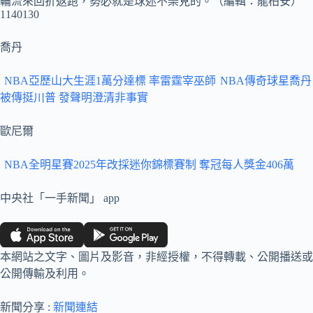
輪流來回折返跑，勢必就是球迷不樂見的。（編輯：龍柏安）
1140130
喬丹
NBA亞歷山大生涯1萬分達標 率雷霆宰巫師
NBA傳奇球星喬丹
被傳挺川普 發聲明澄清非事實
歐尼爾
NBA全明星賽2025年改採迷你錦標賽制 奪冠每人獎金406萬
中央社「一手新聞」 app
本網站之文字、圖片及影音，非經授權，不得轉載、公開播送或
公開傳輸及利用。
新聞分享 :
新聞連結