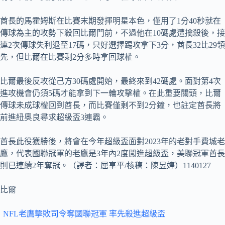
酋長的馬霍姆斯在比賽末期發揮明星本色，僅用了1分40秒就在
傳球為主的攻勢下殺回比爾門前，不過他在10碼處遭擒殺後，接
連2次傳球失利退至17碼，只好選擇踢攻拿下3分，酋長32比29領
先，但比爾在比賽剩2分多時拿回球權。
比爾最後反攻從己方30碼處開始，最終來到42碼處。面對第4次
進攻機會仍須5碼才能拿到下一輪攻擊權。在此重要關頭，比爾
傳球未成球權回到酋長，而比賽僅剩不到2分鐘，也註定酋長將
前進紐奧良尋求超級盃3連霸。
酋長此役獲勝後，將會在今年超級盃面對2023年的老對手費城老
鷹，代表國聯冠軍的老鷹是3年內2度闖進超級盃，美聯冠軍酋長
則已連續2年奪冠。（譯者：屈享平/核稿：陳昱婷）1140127
比爾
NFL老鷹擊敗司令奪國聯冠軍 率先殺進超級盃