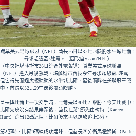
職業美式足球聯盟（NFL）酋長26日以32比29險勝水牛城比爾，
尋求超級盃3連霸。（圖取自x.com/NFL）
（中央社堪薩斯市26日綜合外電報導）職業美式足球聯盟
（NFL）進入最後激戰，堪薩斯市酋長今年尋求超級盃3連霸，
但它得先闖過虎視眈眈的水牛城比爾，最後兩隊在美聯冠軍戰
中，酋長以32比29在最後關頭險勝。
酋長與比爾上一次交手時，比爾是以30比21取勝。今天比賽中，
比爾先攻沒有結果棄踢後，酋長在第1節先由韓特（Kareem
Hunt）跑出12碼達陣，比爾後來再以踢攻追上3分。
第2節時，比爾6碼線成功達陣，但酋長四分衛馬霍姆斯（Patrick