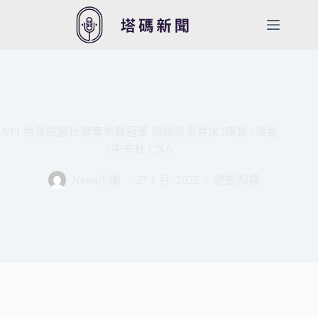
跳
至
主
要
內
容
NFL酋長險勝比爾奪美聯冠軍 闖超級盃尋求3連霸 | 運動
| 中央社 CNA
News小編
27 1 月, 2025
運動知識