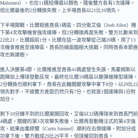
Mahomes），也在11碼短傳還以顏色，隨後雙方各有1次達陣，
但比爾最後的2分轉換失敗，上半場酋長以21比16領先。
下半場開戰，比爾殺進酋長1碼區，四分衛艾倫（Josh Allen）賭
下第4次攻擊機會強攻達陣，但2分轉換再度失敗，雙方比數來到
22比21，比爾超前1分。比爾在這一波攻擊從己端20碼，用了13
次機會推進至達陣區，酋長防線面臨極大挑戰，同時酋長本節進
攻也無建樹。
進入決勝第4節，比爾推進至酋長41碼處發生失誤，馬霍姆斯以
跑陣加上傳球發動反攻，最終在比爾10碼區以霰彈槍陣型達陣，
2分轉換也順利拿下，酋長在此輪關鍵攻擊中拿下8分，以29比22
領先對手，不過雙方差距仍然只有7分，也就是1個達陣與1分附
加分。
剩下10分鐘不到的比爾展開回攻，艾倫以32碼傳球來到酋長門前
4碼處，關鍵的第3次攻擊失敗後，比爾再發動賭注式的第4次強
攻，結果由塞繆爾（Curtis Samuel）順利在右側達陣，附加分成
功拿下後，雙方戰成29比29平手，但球權回到酋長。