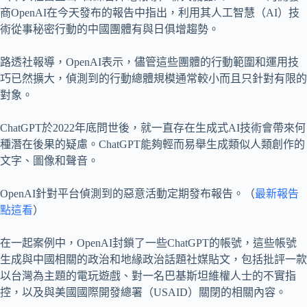
商OpenAI在今天發布的報告中指出，利用其人工智慧（AI）技
術從事秘密行動的中國團體有與日俱增趨勢。
路透社報導，OpenAI表示，儘管這些團體的行動範圍和運用技
巧已然擴大，偵測到的行動總體規模通常較小而且只針對有限的
對象。
ChatGPT於2022年底問世後，就一直存在生成式AI技術會帶來何
種潛在後果的疑慮。ChatGPT能夠輕而易舉生成類似人類創作的
文字、圖像和聲音。
OpenAI針對平台偵測到的惡意活動定期發布報告。（
最新報告
點這看
）
在一起案例中，OpenAI封鎖了一些ChatGPT的帳號，這些帳號
生成與中國相關的政治和地緣政治話題社媒貼文，包括批評一款
以台灣為主題的電玩遊戲、對一名巴基斯坦維權人士的不實指
控，以及與美國國際開發總署（USAID）關閉的相關內容。