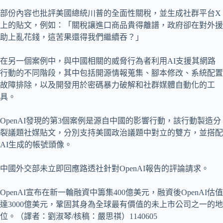
部份內容也批評美國總統川普的全面性關稅，並生成社群平台X
上的貼文，例如：「關稅讓進口商品貴得離譜，政府卻在對外援
助上亂花錢，這苦果還得我們繼續吞？」
在另一個案例中，與中國相關的威脅行為者利用AI支援其網路
行動的不同階段，其中包括開源情報蒐集、腳本修改、系統配置
故障排除，以及開發用於密碼暴力破解和社群媒體自動化的工
具。
OpenAI發現的第3個案例是源自中國的影響行動，該行動製造分
裂議題社媒貼文，分別支持美國政治議題中對立的雙方，並搭配
AI生成的帳號頭像。
中國外交部未立即回應路透社針對OpenAI報告的評論請求。
OpenAI宣布在新一輪融資中籌集400億美元，融資後OpenAI估值
達3000億美元，鞏固其身為全球最有價值的未上市公司之一的地
位。（譯者：劉淑琴/核稿：嚴思祺）1140605