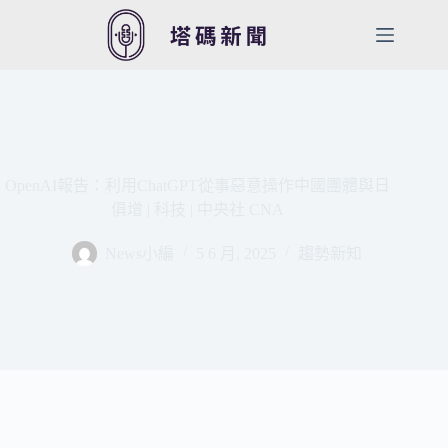
跳
至
主
要
內
容
OpenAI報告：利用ChatGPT從事惡意操作中國團體與日
俱增 | 科技 | 中央社 CNA
News小編
5 6 月, 2025
趨勢新知