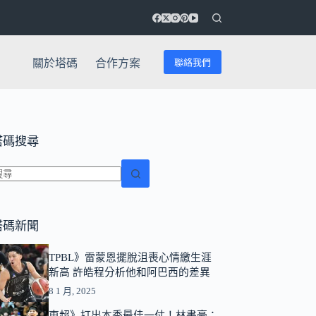
聯絡我們
關於塔碼
合作方案
塔碼搜尋
找
不
塔碼新聞
到
符
TPBL》雷蒙恩擺脫沮喪心情繳生涯
合
新高 許皓程分析他和阿巴西的差異
條
8 1 月, 2025
件
的
東超》打出本季最佳一仗！林書豪：