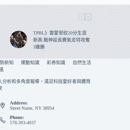
TPBL》雷蒙恩砍20分生涯
新高 戰神延長賽氣走特攻奪
3連勝
勢新知
運動知識
彩券知識
自然生活
訊
入分析和多角度報導，滿足科技愛好者與體育
求
Address:
Street Name, NY 38954
Phone:
578-393-4937