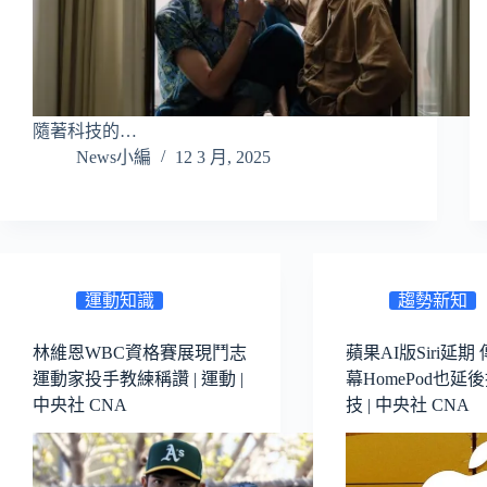
隨著科技的…
News小編
12 3 月, 2025
運動知識
趨勢新知
林維恩WBC資格賽展現鬥志
蘋果AI版Siri延期
運動家投手教練稱讚 | 運動 |
幕HomePod也延後
中央社 CNA
技 | 中央社 CNA