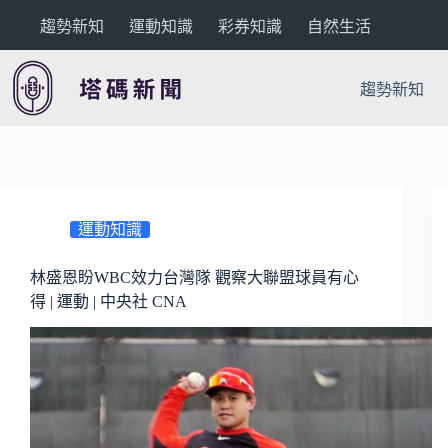
跳
趨勢新知
運動知識
彩券知識
自然生活
至
主
要
趨勢新知
內
容
運動知識
林盛恩盼WBC效力台灣隊 觀察大聯盟球員有心
得 | 運動 | 中央社 CNA