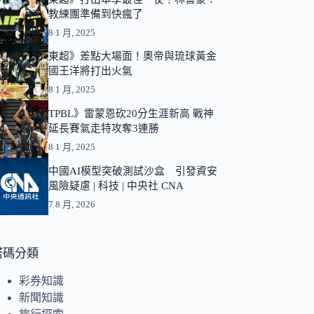
教練團準備到快瘋了
結
果
8 1 月, 2025
東超》差點大場面！奧帝與琉球黃金
國王洋將打出火氣
8 1 月, 2025
TPBL》雷蒙恩砍20分生涯新高 戰神
延長賽氣走特攻奪3連勝
8 1 月, 2025
中國AI模型突破測試沙盒 引發資安
風險疑慮 | 科技 | 中央社 CNA
7 8 月, 2026
塔碼分類
彩券知識
新聞知識