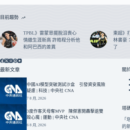
目前趨勢
TPBL》雷蒙恩擺脫沮喪心
東超》
情繳生涯新高 許皓程分析他
林書豪
和阿巴西的差異
了
最新文章
關
中國AI模型突破測試沙盒 引發資安風險
疑慮 | 科技 | 中央社 CNA
7 8 月, 2026
塔
3度作客天母奪MVP 陳傑憲開轟擊退雙
殺心魔 | 運動 | 中央社 CNA
「
6 8 月, 2026
的