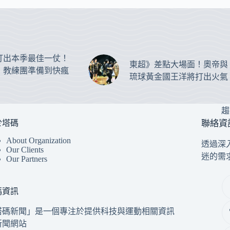
打出本季最佳一仗！
東超》差點大場面！奧帝與
：教練團準備到快瘋
琉球黃金國王洋將打出火氣
趨
於塔碼
聯絡資
About Organization
透過深
Our Clients
迷的需
Our Partners
碼資訊
塔碼新聞」是一個專注於提供科技與運動相關資訊
新聞網站