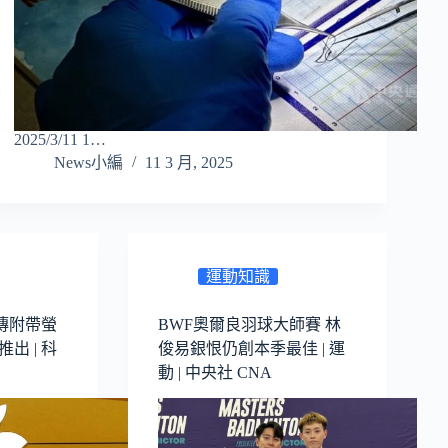
2025/3/11 1…
News小編
11 3 月, 2025
運動知識
 傳附帶螢
BWF奧爾良羽球大師賽 林
推出 | 科
俊易銀恨仍創本季最佳 | 運
動 | 中央社 CNA