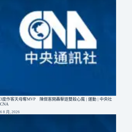
3度作客天母奪MVP 陳傑憲開轟擊退雙殺心魔 | 運動 | 中央社
CNA
6 8 月, 2026