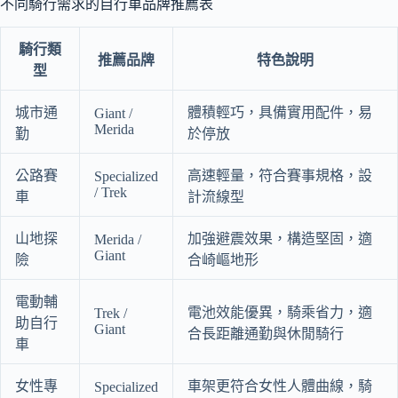
不同騎行需求的自行車品牌推薦表
騎行類
推薦品牌
特色說明
型
城市通
體積輕巧，具備實用配件，易
Giant /
Merida
勤
於停放
公路賽
高速輕量，符合賽事規格，設
Specialized
/ Trek
車
計流線型
山地探
加強避震效果，構造堅固，適
Merida /
Giant
險
合崎嶇地形
電動輔
電池效能優異，騎乘省力，適
Trek /
助自行
Giant
合長距離通勤與休閒騎行
車
女性專
車架更符合女性人體曲線，騎
Specialized