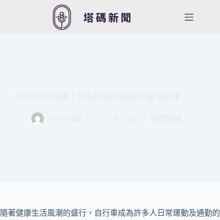
跳
至
主
要
內
容
自行車品牌推薦：打造舒適騎乘體驗的最佳選擇
News小編
31 12 月, 2025
新聞知識
隨著健康生活風潮的盛行，自行車成為許多人日常運動及通勤的