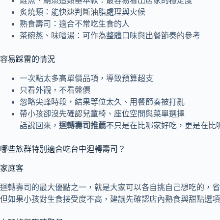
鮭魚、鮪魚這類基本款：最容易看出店家的穩定度
炙燒類：能快速判斷油脂處理與火候
熟食壽司：適合不常吃生食的人
茶碗蒸、味噌湯：可作為整體口味與出餐節奏的參考
容易踩雷的情況
一次點太多高單價品項，導致預算超支
只看外觀，不看盤價
忽略尖峰時段，結果等位太久、用餐節奏被打亂
帶小孩卻沒先確認兒童椅、座位空間與菜單選擇
話說回來，
迴轉壽司推薦
不只是在比哪家好吃，更是在比
哪些族群特別適合吃台中迴轉壽司？
家庭客
迴轉壽司的最大優點之一，就是大家可以各自挑自己想吃的，省
但如果小孩對生食接受度不高，建議先確認店內熟食與甜點選項