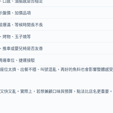
、口感、油脂感是否穩定
示盤價、加價品項
易爆滿、等候時間長不長
、烤物、玉子燒等
、推車或嬰兒椅是否友善
周邊車位、捷運接駁
座位太擠、出餐不穩、叫號混亂，再好的魚料也會影響整體感受
又快又亂。實際上，若想兼顧口味與預算，點法比店名更重要。