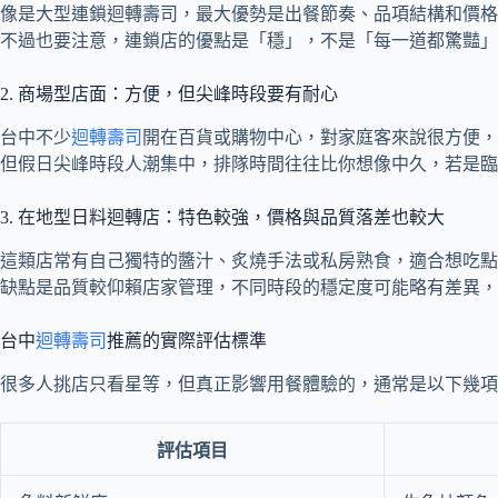
像是大型連鎖迴轉壽司，最大優勢是出餐節奏、品項結構和價格
不過也要注意，連鎖店的優點是「穩」，不是「每一道都驚豔」
2. 商場型店面：方便，但尖峰時段要有耐心
台中不少
迴轉壽司
開在百貨或購物中心，對家庭客來說很方便，
但假日尖峰時段人潮集中，排隊時間往往比你想像中久，若是臨
3. 在地型日料迴轉店：特色較強，價格與品質落差也較大
這類店常有自己獨特的醬汁、炙燒手法或私房熟食，適合想吃點
缺點是品質較仰賴店家管理，不同時段的穩定度可能略有差異，
台中
迴轉壽司
推薦的實際評估標準
很多人挑店只看星等，但真正影響用餐體驗的，通常是以下幾項
評估項目