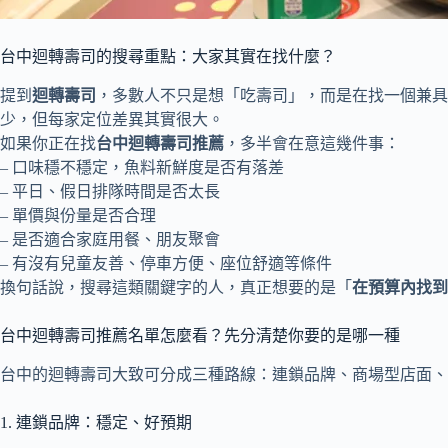
台中迴轉壽司的搜尋重點：大家其實在找什麼？
提到
迴轉壽司
，多數人不只是想「吃壽司」，而是在找一個兼具
少，但每家定位差異其實很大。
如果你正在找
台中迴轉壽司推薦
，多半會在意這幾件事：
– 口味穩不穩定，魚料新鮮度是否有落差
– 平日、假日排隊時間是否太長
– 單價與份量是否合理
– 是否適合家庭用餐、朋友聚會
– 有沒有兒童友善、停車方便、座位舒適等條件
換句話說，搜尋這類關鍵字的人，真正想要的是「
在預算內找到
台中迴轉壽司推薦名單怎麼看？先分清楚你要的是哪一種
台中的迴轉壽司大致可分成三種路線：連鎖品牌、商場型店面
1. 連鎖品牌：穩定、好預期