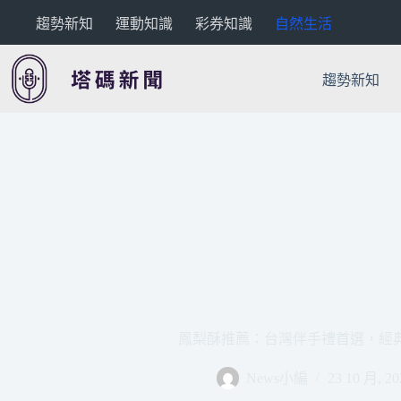
跳
趨勢新知
運動知識
彩券知識
自然生活
至
主
要
趨勢新知
內
容
鳳梨酥推薦：台灣伴手禮首選，經
News小編
23 10 月, 20