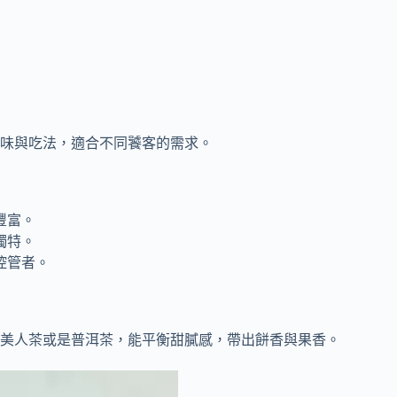
味與吃法，適合不同饕客的需求。
豐富。
獨特。
控管者。
美人茶或是普洱茶，能平衡甜膩感，帶出餅香與果香。